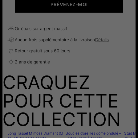
PRÉVENEZ-MOI
Or épais sur argent massif
Aucun frais supplémentaire à la livraison
Détails
Retour gratuit sous 60 jours
2 ans de garantie
CRAQUEZ
POUR CETTE
COLLECTION
Long Tassel Mimosa Diamant 0,1
Boucles d’oreilles dôme ondulé –
Stud Mi