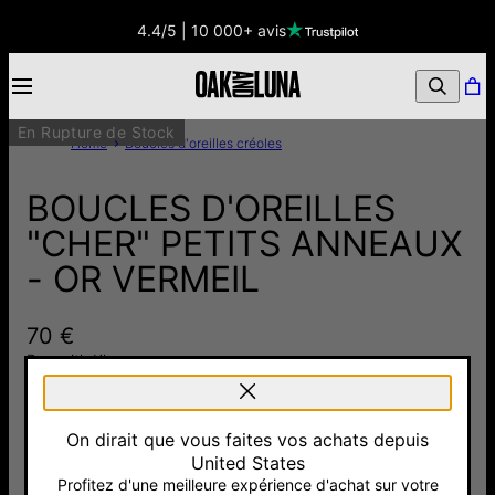
4.4/5 | 10 000+ avis
En Rupture de Stock
Home
Boucles d'oreilles créoles
BOUCLES D'OREILLES
"CHER" PETITS ANNEAUX
- OR VERMEIL
70 €
Pay with Klarna
4.0
2 Avis
On dirait que vous faites vos achats depuis
United States
Argent 925
Or Vermeil
Profitez d'une meilleure expérience d'achat sur votre