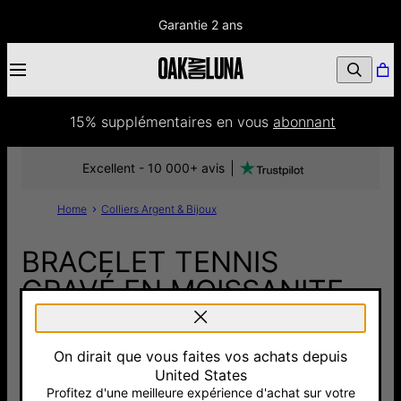
Garantie 2 ans
15% supplémentaires
 en vous 
abonnant
Excellent - 10 000+ avis
Home
Colliers Argent & Bijoux
BRACELET TENNIS
GRAVÉ EN MOISSANITE
TAILLÉE - ARGENT
On dirait que vous faites vos achats depuis
400 €
United States
Pay with Klarna
Profitez d'une meilleure expérience d'achat sur votre