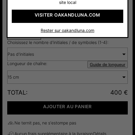
site local
VISITER OAKANDLUNA.COM
Argent 925
Or Vermeil
400 €
18cts
Rester sur oakandluna.com
430 €
Choisissez le nombre d'initiales / de symboles (1-4):
Pas d'initiales
Longueur de chaîne:
Guide de longueur
15 cm
TOTAL
:
400 €
AJOUTER AU PANIER
Ne ternit pas, ne s'estompe pas
Aucun frais supplémentaire à la livraison
Détails