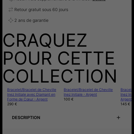
Retour gratuit sous 60 jours
2 ans de garantie
CRAQUEZ
POUR CETTE
COLLECTION
Bracelet/Bracelet de Cheville
Bracelet/Bracelet de Cheville
Bracelet
Inez Initiale avec Diamant en
Inez Initiale - Argent
Inez Ini
Forme de Cœur - Argent
100 €
Argent
290 €
145 €
DESCRIPTION
Guide des tailles
Notice de précautions