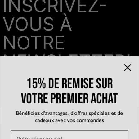
INSCRIVEZ-
VOUS À
NOTRE
NEWSLETTER!
15% de remise sur
Email*
votre premier achat
Bénéficiez d'avantages, d'offres spéciales et de
QUI SOMMES-NOUS?
cadeaux avec vos commandes
La marque
EXPÉRIENCE
Blog
Email
Partenariats
Témoignages