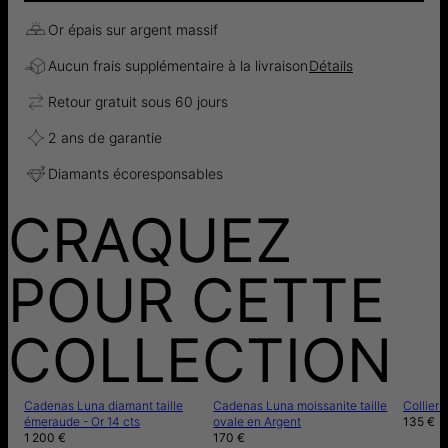
Or épais sur argent massif
Aucun frais supplémentaire à la livraison
Détails
Retour gratuit sous 60 jours
2 ans de garantie
Diamants écoresponsables
CRAQUEZ
POUR CETTE
COLLECTION
Cadenas Luna diamant taille
Cadenas Luna moissanite taille
Collier
émeraude - Or 14 cts
ovale en Argent
135 €
1 200 €
170 €