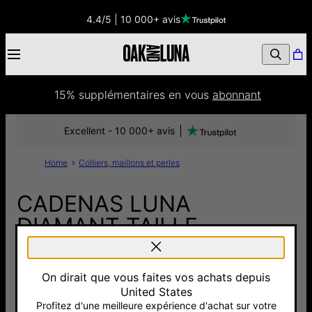
4.4/5 | 10 000+ avis
15% supplémentaires
 en vous 
abonnant
Excellent - 10 000+ avis
Home
Colliers, maillons et perles
CADENAS LUNA
DIAMANT TAILLE
ÉMERAUDE - VERMEIL
On dirait que vous faites vos achats depuis
290 €
United States
Pay with Klarna
Profitez d'une meilleure expérience d'achat sur votre