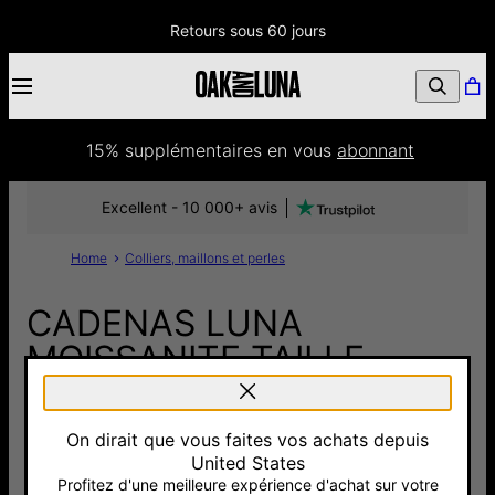
Retours sous 60 jours
15% supplémentaires
 en vous 
abonnant
Excellent - 10 000+ avis
Home
Colliers, maillons et perles
CADENAS LUNA
MOISSANITE TAILLE
ÉMERAUDE - OR 14CTS
On dirait que vous faites vos achats depuis
1 430 €
United States
Pay with Klarna
Profitez d'une meilleure expérience d'achat sur votre