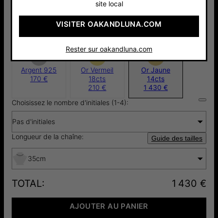
site local
Choisir le type de pierre:
VISITER OAKANDLUNA.COM
Moissanite
1 430 €
Rester sur oakandluna.com
Argent 925
Or Vermeil
Or Jaune
170 €
18cts
14cts
210 €
1 430 €
Choisissez le nombre d'initiales (1-4):
Pas d'initiales
Longueur de la chaîne:
Guide des tailles
35cm
TOTAL
:
1 430 €
AJOUTER AU PANIER