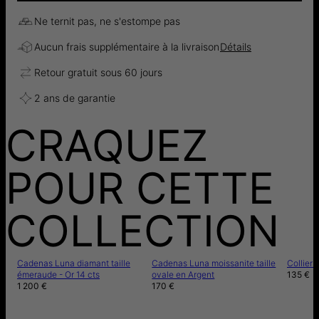
Ne ternit pas, ne s'estompe pas
Aucun frais supplémentaire à la livraison
Détails
Retour gratuit sous 60 jours
2 ans de garantie
CRAQUEZ
POUR CETTE
COLLECTION
Cadenas Luna diamant taille
Cadenas Luna moissanite taille
Collier
émeraude - Or 14 cts
ovale en Argent
135 €
1 200 €
170 €