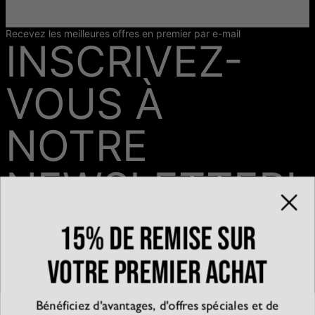
Recevez les meilleures offres en premier par e-mail
INSCRIVEZ-
VOUS À
NOTRE
NEWSLETTER!
15% de remise sur
Email*
votre premier achat
Bénéficiez d'avantages, d'offres spéciales et de
QUI SOMMES-NOUS?