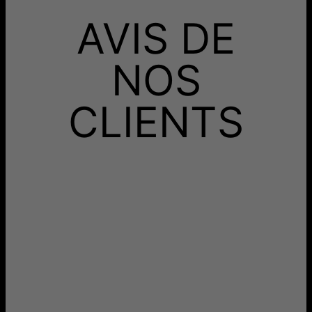
925 est un alliage composé de 92.5% d’argent (pur) et de
Recevez-le avant
7.5% de cuivre.
AVIS DE
Livraison Gratuite
lun. 24 août - mar. 25
août
Recevez-le avant
Livraison Rapide
sam. 15 août - lun. 17
NOS
août
Aucun frais supplémentaire ne vous sera facturé.
CLIENTS
Les délais mentionnés comprennent le temps de
production.
Retours
Livraison