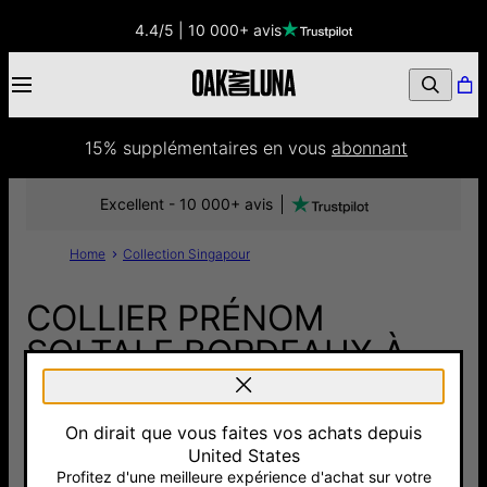
4.4/5 | 10 000+ avis
15% supplémentaires
 en vous 
abonnant
Excellent - 10 000+ avis
Home
Collection Singapour
COLLIER PRÉNOM
SOLTALE BORDEAUX À
CHAÎNE SINGAPORE -
ARGENT
On dirait que vous faites vos achats depuis
United States
120 €
Profitez d'une meilleure expérience d'achat sur votre