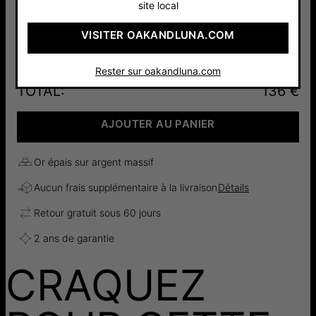
site local
Argent 925
Or Vermeil
VISITER OAKANDLUNA.COM
104 €
18cts
136 €
Rester sur oakandluna.com
TOTAL
:
136 €
AJOUTER AU PANIER
Or épais sur argent massif
Aucun frais supplémentaire à la livraison
Détails
Retour gratuit sous 60 jours
2 ans de garantie
CRAQUEZ