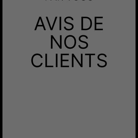
Mode de Livraison
Date de livraison
Recevez-le avant
AVIS DE
Livraison Gratuite
mar. 25 août - mer. 26
août
Recevez-le avant
Livraison Rapide
dim. 16 août - mar. 18
NOS
août
Aucun frais supplémentaire ne vous sera facturé.
CLIENTS
Les délais mentionnés comprennent le temps de
production.
Retours
Livraison