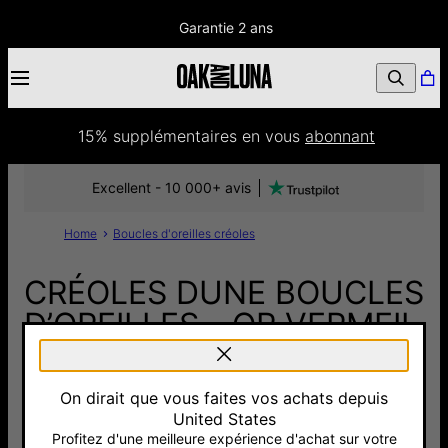
Garantie 2 ans
15% supplémentaires
 en vous 
abonnant
Excellent - 10 000+ avis
Home
Boucles d'oreilles créoles
CRÉOLES DUNE BOUCLES
D’OREILLES - OR VERMEIL
136 €
On dirait que vous faites vos achats depuis
Pay with Klarna
United States
Profitez d'une meilleure expérience d'achat sur votre