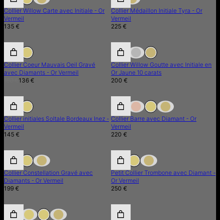
Collier Willow Carte avec Initiale - Or
Collier Médaillon Initiale Tyra - Or
Vermeil
Vermeil
135 €
225 €
15% de réduction
15% de réduction
Collier Coeur Mauvais Oeil Gravé
Collier Willow Goutte avec Initiale en
avec Diamants - Or Vermeil
Or Jaune 10 carats
160 €
136 €
200 €
PROMO
Collier initiales Soltale Bordeaux Inez -
Collier Barre avec Diamant - Or
Vermeil
Vermeil
145 €
220 €
Collier Constellation Gravé avec
Petit Collier Trombone avec Diamant -
Diamants - Or Vermeil
Or Vermeil
199 €
250 €