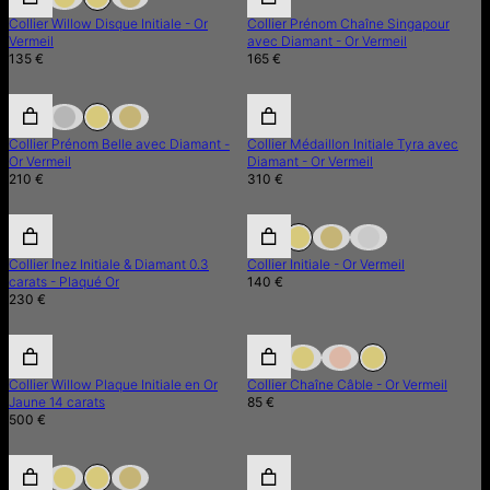
Collier Willow Disque Initiale - Or
Collier Prénom Chaîne Singapour
Vermeil
avec Diamant - Or Vermeil
135 €
165 €
Collier Prénom Belle avec Diamant -
Collier Médaillon Initiale Tyra avec
Or Vermeil
Diamant - Or Vermeil
210 €
310 €
Collier Inez Initiale & Diamant 0.3
Collier Initiale - Or Vermeil
carats - Plaqué Or
140 €
230 €
Collier Willow Plaque Initiale en Or
Collier Chaîne Câble - Or Vermeil
Jaune 14 carats
85 €
500 €