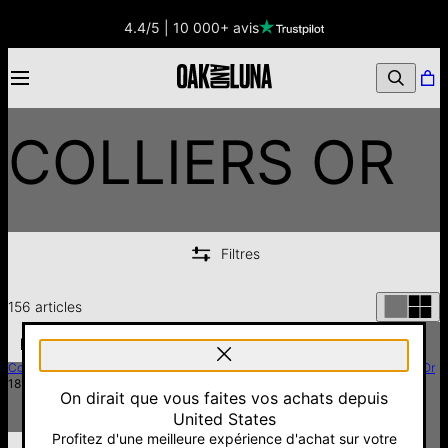
4.4/5 | 10 000+ avis
COLLIERS OR
Filtres
156
articles
Collier Chevron Fin Gravé - Or Vermeil
Collier Prénom Chaîne Singapour - Or
185 €
Vermeil
On dirait que vous faites vos achats depuis
135 €
United States
Profitez d'une meilleure expérience d'achat sur votre