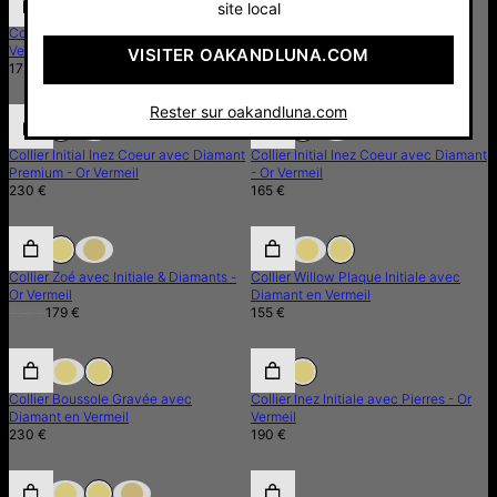
site local
Collier Inez Initiale & Diamant- Or
Collier Inez Initiale - Or Vermeil
Vermeil
150 €
VISITER OAKANDLUNA.COM
175 €
Rester sur oakandluna.com
Collier Initial Inez Coeur avec Diamant
Collier Initial Inez Coeur avec Diamant
Premium - Or Vermeil
- Or Vermeil
230 €
165 €
20% de réduction
20% de réduction
Collier Zoé avec Initiale & Diamants -
Collier Willow Plaque Initiale avec
Or Vermeil
Diamant en Vermeil
224 €
179 €
155 €
Collier Boussole Gravée avec
Collier Inez Initiale avec Pierres - Or
Diamant en Vermeil
Vermeil
230 €
190 €