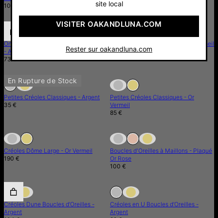
site local
105 €
VISITER OAKANDLUNA.COM
Ondulation Boucles d’Oreilles Medium
Petites Créoles Torsadées - Or Vermeil
Rester sur oakandluna.com
- Argent
155 €
73 €
En Rupture de Stock
En Rupture de Stock
Petites Créoles Classiques - Argent
Petites Créoles Classiques - Or
35 €
Vermeil
85 €
En Rupture de Stock
En Rupture de Stock
En Rupture de Stock
Créoles Dôme Large - Or Vermeil
Boucles d'Oreilles à Maillons - Plaqué
190 €
Or Rose
100 €
En Rupture de Stock
Créoles Dune Boucles d’Oreilles -
Créoles en U Boucles d’Oreilles -
Argent
Argent