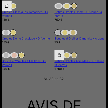
En Rupture de Stock
Créoles Classiques Torsadées - Or
Petites Créoles Dôme - Or Jaune 14
Vermeil
carats
180 €
750 €
En Rupture de Stock
En Rupture de Stock
En Rupture de Stock
Créoles Dôme Classique - Or Vermeil
Boucles d'Oreilles Dynamite - Argent
155 €
75 €
En Rupture de Stock
En Rupture de Stock
Boucles d'Oreilles à Maillons - Or
Petites Créoles Torsadées - Or Jaune
Vermeil
14 carats
140 €
1 500 €
Vu 32 de 32
AVIS DE