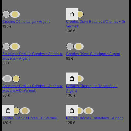
En Rupture de Stock
En Rupture de Stock
Créoles Dôme Large - Argent
Créoles Dune Boucles d’Oreilles - Or
135 €
Vermeil
136 €
En Rupture de Stock
En Rupture de Stock
En Rupture de Stock
Boucles d’Oreilles Créoles – Anneaux
Créoles Dôme Classique - Argent
Moyens – Argent
95 €
60 €
En Rupture de Stock
En Rupture de Stock
Boucles d’Oreilles Créoles – Anneaux
Créoles Classiques Torsadées -
Moyens – Or Vermeil
Argent
80 €
130 €
Petites Créoles Dôme - Or Vermeil
Petites Créoles Torsadées - Argent
120 €
125 €