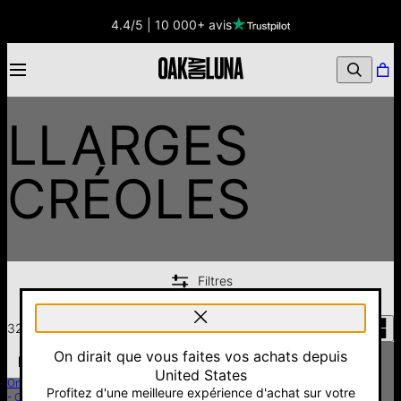
 000+ avis
Ga
LLARGES
CRÉOLES
Filtres
32
articles
On dirait que vous faites vos achats depuis
United States
Ondulation Boucles d’Oreilles Medium
Petites Créoles Dôme – Argent
Profitez d'une meilleure expérience d'achat sur votre
- Or Vermeil
75 €