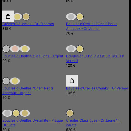
104 €
89 €
En Rupture de Stock
Créoles Délicates - Or 10 carats
Boucles d'Oreilles "Cher" Petits
815 €
Anneaux - Or Vermeil
70 €
En Rupture de Stock
En Rupture de Stock
En Rupture de Stock
Boucles d'Oreilles à Maillons - Argent
Créoles en U Boucles d’Oreilles - Or
90 €
Vermeil
120 €
En Rupture de Stock
En Rupture de Stock
Boucles d'Oreilles "Cher" Petits
Boucles d'Oreilles Chunky - Or Vermeil
Anneaux - Argent
105 €
50 €
En Rupture de Stock
En Rupture de Stock
En Rupture de Stock
Boucles d'Oreilles Dynamite - Plaqué
Créoles Classiques - Or Jaune 14
Or 18cts
carats
80 €
520 €