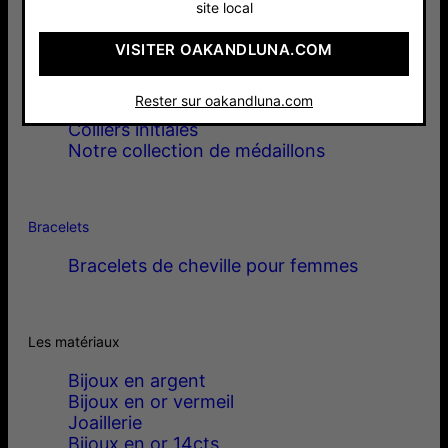
site local
Colliers
VISITER OAKANDLUNA.COM
Colliers prénoms
Rester sur oakandluna.com
Colliers à maillons & plus
Colliers initiales
Notre collection de médaillons
Bracelets
Bracelets de cheville pour femmes
Les matériaux
Bijoux en argent
Bijoux en or vermeil
Joaillerie
Bijoux en or 14cts