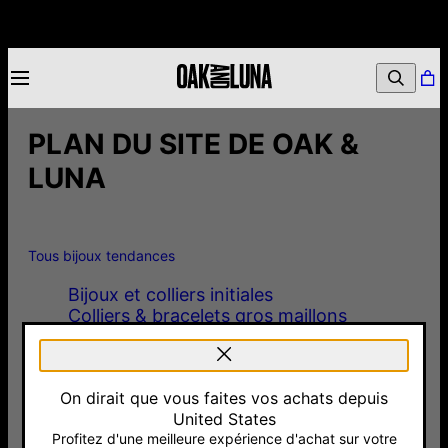
PLAN DU SITE DE OAK &
LUNA
Tous bijoux tendances
Bijoux et colliers initiales
Colliers & bracelets gros maillons
Bijoux pour elle
Sélection cadeaux – jusqu’à 150 euros
Sélection cadeaux – jusqu’à 250 euros
On dirait que vous faites vos achats depuis
Bagues
United States
Boucles d'oreilles pour femmes
Profitez d'une meilleure expérience d'achat sur votre