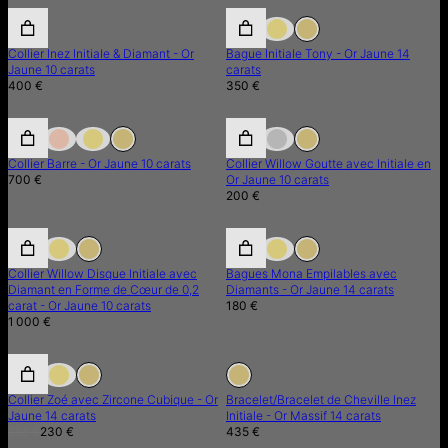
Collier Inez Initiale & Diamant - Or
Bague Initiale Tony - Or Jaune 14
Jaune 10 carats
carats
400 €
350 €
Collier Barre - Or Jaune 10 carats
Collier Willow Goutte avec Initiale en
700 €
Or Jaune 10 carats
200 €
Collier Willow Disque Initiale avec
Bagues Mona Empilables avec
Diamant en Forme de Cœur de 0,2
Diamants - Or Jaune 14 carats
carat - Or Jaune 10 carats
180 €
1 000 €
20% de réduction
20% de réduction
En Rupture de Stock
Collier Zoé avec Zircone Cubique - Or
Bracelet/Bracelet de Cheville Inez
Jaune 14 carats
Initiale - Or Massif 14 carats
288 €
230 €
435 €