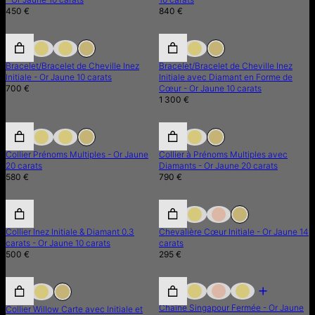
450 €
840 €
Bracelet/Bracelet de Cheville Inez
Bracelet/Bracelet de Cheville Inez
Initiale - Or Jaune 10 carats
Initiale avec Diamant en Forme de
700 €
Cœur - Or Jaune 10 carats
1 300 €
Collier Prénoms Multiples - Or Jaune
Collier à Prénoms Multiples avec
20 carats
Diamants - Or Jaune 20 carats
580 €
790 €
Collier Inez Initiale & Diamant 0.3
Chevalière Cœur Initiale - Or Jaune 14
carats - Or Jaune 10 carats
carats
500 €
295 €
Chaîne Singapour Fermée - Or Jaune
Collier Willow Carte avec Initiale et