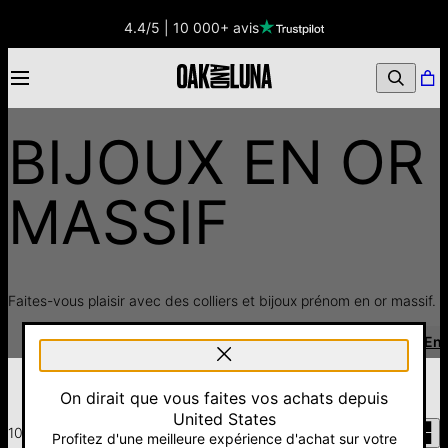
4.4/5 | 10 000+ avis
BIJOUX EN OR
MASSIF
Faites-vous plaisir avec des colliers et bijoux prénom en or massif.
Colliers Argent & Bijoux
Bijoux Or Rose
Bijoux En 
Filtres
On dirait que vous faites vos achats depuis
United States
106
articles
Profitez d'une meilleure expérience d'achat sur votre