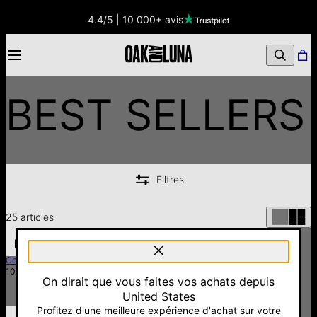
Best Sellers - Oak & Luna
4.4/5 | 10 000+ avis
BEST SELLERS
Filtres
25
articles
Collier Inez Initiale - Plaqué Or
Collier Willow Plaque Initiale en
100 €
Plaqué Or
On dirait que vous faites vos achats depuis
85 €
United States
Profitez d'une meilleure expérience d'achat sur votre