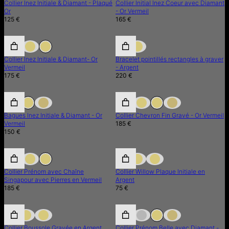
Collier Inez Initiale & Diamant - Plaqué
Collier Initial Inez Coeur avec Diamant
Or
- Or Vermeil
125 €
165 €
Collier Inez Initiale & Diamant- Or
Bracelet pointillés rectangles à graver
Vermeil
- Argent
175 €
220 €
Bagues Inez Initiale & Diamant - Or
Collier Chevron Fin Gravé - Or Vermeil
Vermeil
185 €
150 €
Collier Prénom avec Chaîne
Collier Willow Plaque Initiale en
Singapour avec Pierres en Vermeil
Argent
185 €
75 €
Collier Boussole Gravée en Argent
Collier Prénom Belle avec Diamant -