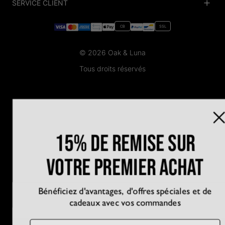
SERVICE CLIENT
D’accessibilité
Suivre votre commande
Conditions générales
Centre d'aide
Politique de confidentialité
Livraison
CB
SSL
Plan du Site
Paiement
Conditions de retour
© 2026 Oak & Luna
Entretien des bijoux
Guide des tailles
Tous droits réservés
Garantie
Se rétracter ici
15% de remise sur
votre premier achat
Bénéficiez d'avantages, d'offres spéciales et de
cadeaux avec vos commandes
Email