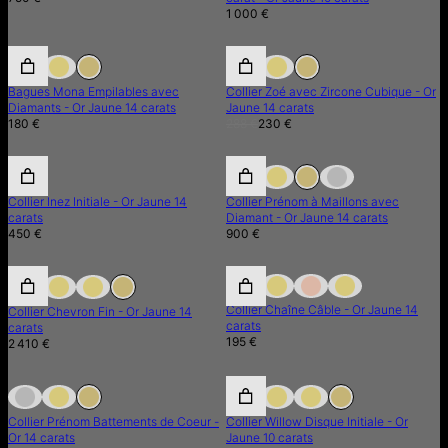
1 000 €
20% de réduction
Bagues Mona Empilables avec
Collier Zoé avec Zircone Cubique - Or
Diamants - Or Jaune 14 carats
Jaune 14 carats
180 €
288 €
230 €
Collier Inez Initiale - Or Jaune 14
Collier Prénom à Maillons avec
carats
Diamant - Or Jaune 14 carats
450 €
900 €
Collier Chaîne Câble - Or Jaune 14
Collier Chevron Fin - Or Jaune 14
carats
carats
195 €
2 410 €
En Rupture de Stock
En Rupture de Stock
Collier Prénom Battements de Coeur -
Collier Willow Disque Initiale - Or
Or 14 carats
Jaune 10 carats