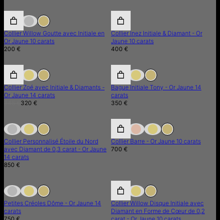
Collier Willow Goutte avec Initiale en
Collier Inez Initiale & Diamant - Or
Or Jaune 10 carats
Jaune 10 carats
200 €
400 €
7% de réduction
7% de réduction
Collier Zoé avec Initiale & Diamants -
Bague Initiale Tony - Or Jaune 14
Or Jaune 14 carats
carats
345 €
320 €
350 €
En Rupture de Stock
En Rupture de Stock
Collier Personnalisé Étoile du Nord
Collier Barre - Or Jaune 10 carats
avec Diamant de 0,3 carat - Or Jaune
700 €
14 carats
850 €
En Rupture de Stock
En Rupture de Stock
Petites Créoles Dôme - Or Jaune 14
Collier Willow Disque Initiale avec
carats
Diamant en Forme de Cœur de 0,2
750 €
carat - Or Jaune 10 carats