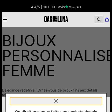
4.4/5 | 10 000+ avis
BIJOUX
PERSONNALIS
FEMME
L'élégance redéfinie : Ornez-vous de bijoux fins aux détails
raffinés.
Filtres
On dirait que vous faites vos achats depuis