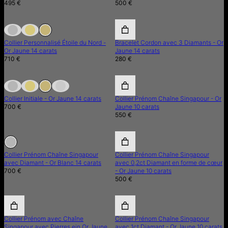
495 €
500 €
En Rupture de Stock
En Rupture de Stock
Collier Personnalisé Étoile du Nord -
Bracelet Cordon avec 3 Diamants - Or
Or Jaune 14 carats
Jaune 14 carats
710 €
280 €
En Rupture de Stock
En Rupture de Stock
Collier Initiale - Or Jaune 14 carats
Collier Prénom Chaîne Singapour - Or
700 €
Jaune 10 carats
550 €
En Rupture de Stock
En Rupture de Stock
Collier Prénom Chaîne Singapour
Collier Prénom Chaîne Singapour
avec Diamant - Or Blanc 14 carats
avec 0,2ct Diamant en forme de cœur
700 €
- Or Jaune 10 carats
500 €
Collier Prénom avec Chaîne
Collier Prénom Chaîne Singapour
Singapour avec Pierres ein Or Jaune
avec 1ct Diamant - Or Jaune 10 carats