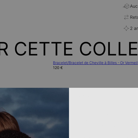
Aucu
Ret
2 a
R CETTE COLL
Bracelet/Bracelet de Cheville à Billes - Or Vermeil
120 €
lles
Notice de précautions
Instructions de soin
illons en Or Vermeil, à porter au poignet ou à la cheville, est une des
 le portons?
Seul ou associé à d'autres chaînes aux Maillons plus ou 
onible en Argent 925, en Plaqué Or et en Plaqué Or rose.
l'Or Vermeil ?
Rendez-vous dans notre guide sur l'Or Vermeil pour en
aune:
le vermeil confère un aspect luxueux au bijou dont le prix reste