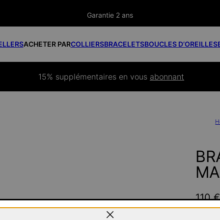
Garantie 2 ans
ELLERS
ACHETER PAR
COLLIERS
BRACELETS
BOUCLES D’OREILLES
15% supplémentaires
 en vous 
abonnant
H
BR
MA
110 
Pay wit