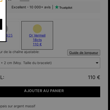
Excellent - 10 000+ avis
gent 925
Or Vermeil
65 €
18cts
110 €
r de la chaîne ajustable:
Guide de longueur
 + 2 cm (Moy. Taille du bracelet)
L
:
110 €
AJOUTER AU PANIER
épais sur argent massif