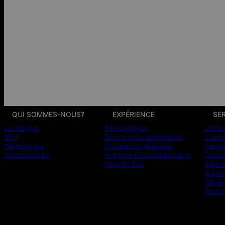
QUI SOMMES-NOUS?
EXPÉRIENCE
SER
La marque
Témoignages
Centr
Blog
Suivre votre commande
Livrai
Partenariats
Conditions générales
Paiem
D’accessibilité
Politique de confidentialité
Condit
Plan du Site
Entret
Guide 
Garan
Se rét