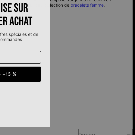
ise sur
qué or).Découvrez notre collection de
bracelets femme
,
er achat
fres spéciales et de
OUS
 commandes
 –15 %