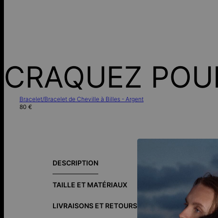
CRAQUEZ POU
Bracelet/Bracelet de Cheville à Billes - Argent
80 €
Guide des tai
DESCRIPTION
Le Bracelet Ma
Comment nous
TAILLE ET MATÉRIAUX
également disp
Qu'est-ce que 
LIVRAISONS ET RETOURS
Vermeil - or j