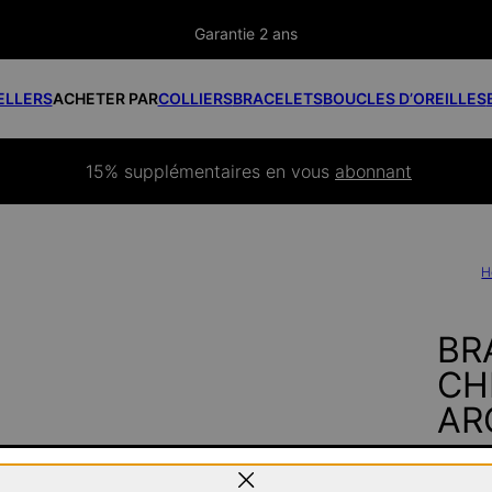
Garantie 2 ans
ELLERS
ACHETER PAR
COLLIERS
BRACELETS
BOUCLES D’OREILLES
15% supplémentaires
 en vous 
abonnant
H
BR
CHE
AR
100 