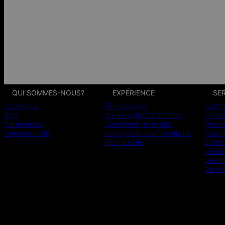
QUI SOMMES-NOUS?
EXPÉRIENCE
SER
La marque
Témoignages
Centr
Blog
Suivre votre commande
Livrai
Partenariats
Conditions générales
Paiem
D’accessibilité
Politique de confidentialité
Condit
Plan du Site
Entret
Guide 
Garan
Se rét