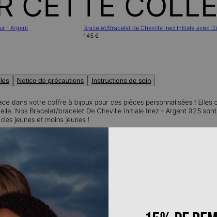
R CETTE COLL
ur - Argent
Bracelet/Bracelet de Cheville Inez Initiale avec 
145 €
lles
Notice de précautions
Instructions de soin
lace dans votre coffre à bijoux pour ces pièces personnalisées ! Elle
uelle. Nos Bracelet/bracelet De Cheville Initiale Inez - Argent 925 s
é des jeunes et moins jeunes !
moi !
Vous pouvez personnaliser ce bracelet branché avec jusqu’à qua
 ?
Vous avez un nom court, ce bracelet est fait pour vous. Vous préfére
faites un acronyme ou optez pour les Classiques du style “Love” “Best” 
rter ?
Portez-le, seul ou jumelé avec un bracelet manchette pour un 
créatif en agençant ce bracelet en Argent 925.
ntemporel et résistant, l’argent sterling est un choix classique. L’argen
.5% d’argent (pur) et de 7.5% de cuivre.Découvrez notre collection 