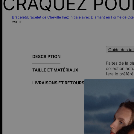
CRAQUEZ POU
Bracelet/Bracelet de Cheville Inez Initiale avec Diamant en Forme de Cœ
290 €
Guide des tai
DESCRIPTION
Faites de la p
collection act
TAILLE ET MATÉRIAUX
fera le préfér
LIVRAISONS ET RETOURS
Personnalisez-
Comment faire
créativité et 
Comment le po
bras et soyez 
Argent 925:
i
composé de 92
élégantes.