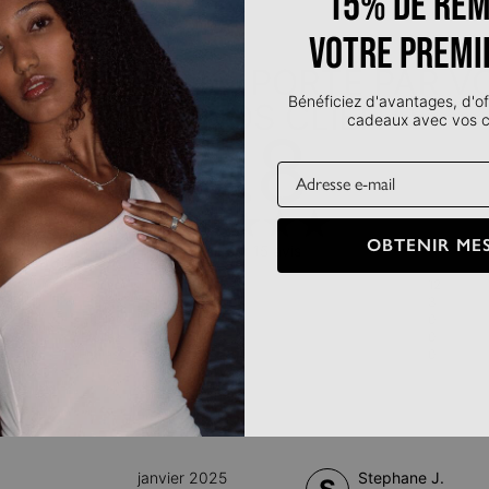
15% de rem
votre premi
IT POUR VOUS, PORTÉ PAR V
Bénéficiez d'avantages, d'of
AVIS DE NOS CLIENTS
cadeaux avec vos
4.8
Email
OBTENIR MES
Basé sur 15 avis
5 Étoiles
12
4 Étoiles
3
3 Étoiles
0
2 Étoiles
0
1 Étoiles
0
janvier 2025
Stephane J.