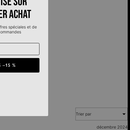
ise sur
er achat
OUS
fres spéciales et de
 commandes
 –15 %
Trier par
décembre 2024