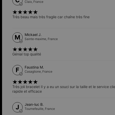
C
Claix,
France
Très beau mais très fragile car chaîne très fine
Mickael J.
M
Sainte-maxime,
France
Génial top qualité
Faustina M.
F
Casaglione,
France
Très joli bracelet Il y a eu un souci sur la taille et le service c
rapide et efficace
Jean-luc B.
J
Tournefeuille,
France