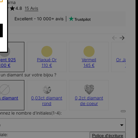
h Klarna
4.8
15 Avis
Excellent - 10 000+ avis
u:
gent 925
Plaqué Or
Vermeil
Or Jaune 1
100 €
110 €
145 €
700 €
 un diamant sur votre bijou ?
s diamant
0,03ct diamant
0,2ct diamant
rond
de coeur
onnez le nombre d'initiales(1-4):
e
iale:
Police d'écriture