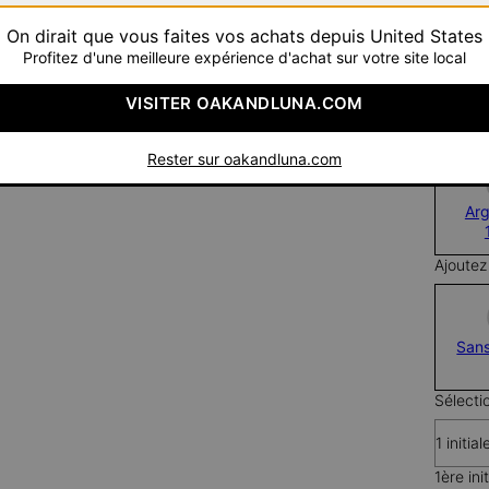
Pay wit
On dirait que vous faites vos achats depuis United States
Profitez d'une meilleure expérience d'achat sur votre site local
VISITER OAKANDLUNA.COM
Matéria
Rester sur oakandluna.com
Ar
Ajoutez
San
Sélecti
1 initial
1ère init