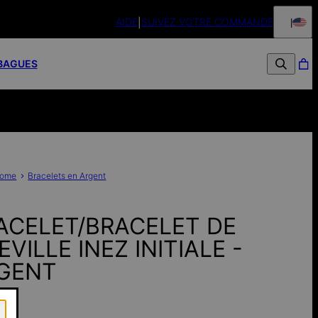
AIDE
SUIVEZ VOTRE COMMANDE
Retours sou
BAGUES
ome
Bracelets en Argent
ACELET/BRACELET DE
VILLE INEZ INITIALE -
GENT
€