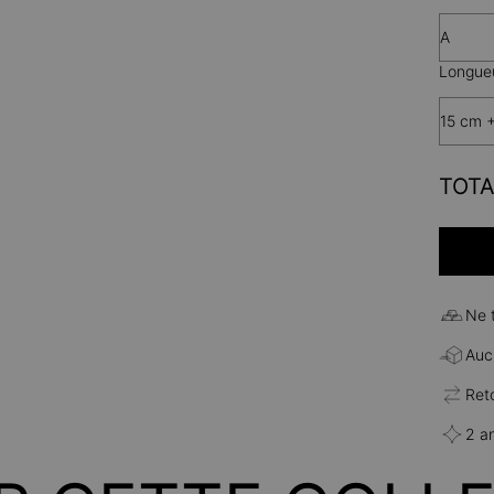
A
Longueu
15 cm 
TOTA
Ne 
Aucu
Ret
2 a