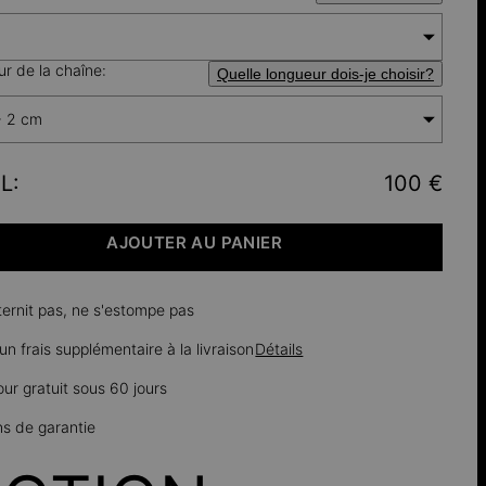
r de la chaîne:
Quelle longueur dois-je choisir?
+ 2 cm
L
:
100 €
AJOUTER AU PANIER
ternit pas, ne s'estompe pas
n frais supplémentaire à la livraison
Détails
our gratuit sous 60 jours
ns de garantie