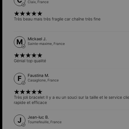
C
Claix,
France
Très beau mais très fragile car chaîne très fine
Mickael J.
M
Sainte-maxime,
France
Génial top qualité
Faustina M.
F
Casaglione,
France
Très joli bracelet Il y a eu un souci sur la taille et le service c
rapide et efficace
Jean-luc B.
J
Tournefeuille,
France