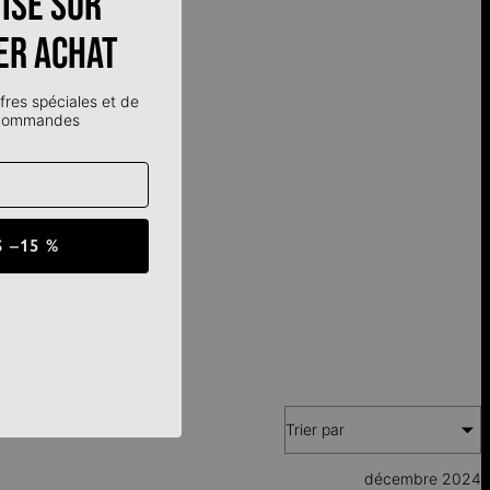
ise sur
er achat
OUS
fres spéciales et de
 commandes
 –15 %
Trier par
décembre 2024