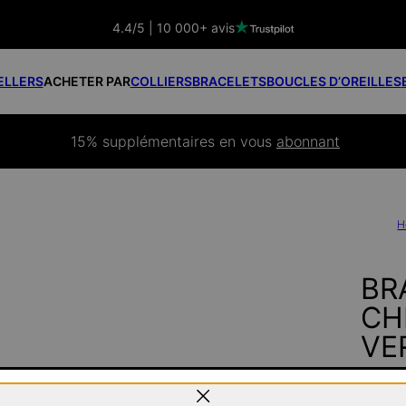
4.4/5 | 10 000+ avis
ELLERS
ACHETER PAR
COLLIERS
BRACELETS
BOUCLES D’OREILLES
15% supplémentaires
 en vous 
abonnant
H
BR
CHE
VE
145 