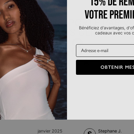
15% de rem
votre premi
IT POUR VOUS, PORTÉ PAR V
Bénéficiez d'avantages, d'of
AVIS DE NOS CLIENTS
cadeaux avec vos
4.8
Email
OBTENIR MES
Basé sur 15 avis
5 Étoiles
12
4 Étoiles
3
3 Étoiles
0
2 Étoiles
0
1 Étoiles
0
janvier 2025
Stephane J.