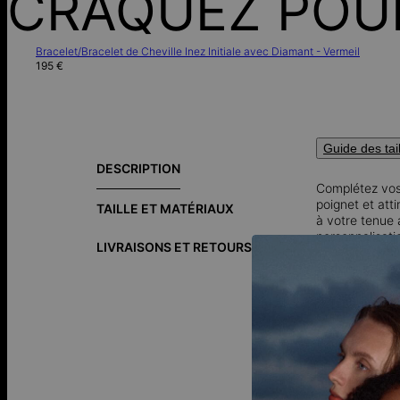
CRAQUEZ POU
Bracelet/Bracelet de Cheville Inez Initiale avec Diamant - Vermeil
195 €
Guide des tai
DESCRIPTION
Complétez vos 
poignet et att
TAILLE ET MATÉRIAUX
à votre tenue 
personnalisati
LIVRAISONS ET RETOURS
Vermeil - or j
de 3 microns d’
Personnalisez-
Comment faire
Comment le po
s’agencent ave
comme vous les
Herringbone
.