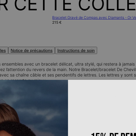
R CETTE COLL
Bracelet Gravé de Compas avec Diamants - Or Ve
215 €
lles
Notice de précautions
Instructions de soin
ensembles avec un bracelet délicat, ultra stylé, qui restera à jamai
irez l’attention du revers de la main. Notre Bracelet/bracelet De Chevil
avec sa chaîne câble et ses pendentifs de lettres. Les lettres y son
on en ressorte au mieux.
aune:
le vermeil confère un aspect luxueux au bijou dont le prix reste
or jaune 18 carats (jusqu’à 5 fois plus d’or 18 carats qu’un métal plaqu
moi !
Faites de cette pièce une extension de vous-même en y ajoutant 
 ?
Mettez-y votre nom ou le nom e quelqu’un de spécial pour vous et f
rter ?
Préparez votre garde-robe estivale de rêve en incorporant des
c tout et n’importe quoi, de l’ensemble le plus neutre au plus éclaté, 
 aimez ! Pour une touche extra, portez-le avec d’autres magnifique