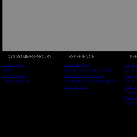
QUI SOMMES-NOUS?
EXPÉRIENCE
SER
La marque
Témoignages
Centr
Blog
Suivre votre commande
Livrai
Partenariats
Conditions générales
Paiem
D’accessibilité
Politique de confidentialité
Condit
Plan du Site
Entret
Guide 
Garan
Se rét