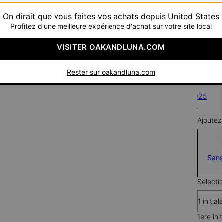
Pay wit
On dirait que vous faites vos achats depuis United States
Profitez d'une meilleure expérience d'achat sur votre site local
VISITER OAKANDLUNA.COM
Matéria
Rester sur oakandluna.com
Argent 925
100 €
Ajoutez
San
Sélecti
1 initial
1ère init