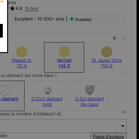
h Klarna
4.8
15 Avis
Excellent - 10 000+ avis
u:
Plaqué Or
Vermeil
Or Jaune 10cts
110 €
145 €
700 €
 un diamant sur votre bijou ?
s diamant
0,03ct diamant
0,2ct diamant
rond
de coeur
onnez le nombre d'initiales(1-4):
e
iale:
Police d'écriture