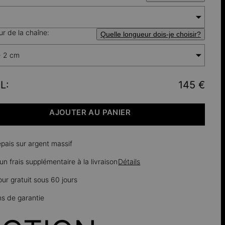
r de la chaîne:
Quelle longueur dois-je choisir?
+ 2 cm
L
:
145 €
AJOUTER AU PANIER
épais sur argent massif
n frais supplémentaire à la livraison
Détails
our gratuit sous 60 jours
ns de garantie