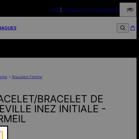
AIDE
SUIVEZ VOTRE COMMANDE
BAGUES
ome
Bracelets Femme
ACELET/BRACELET DE
VILLE INEZ INITIALE -
RMEIL
€