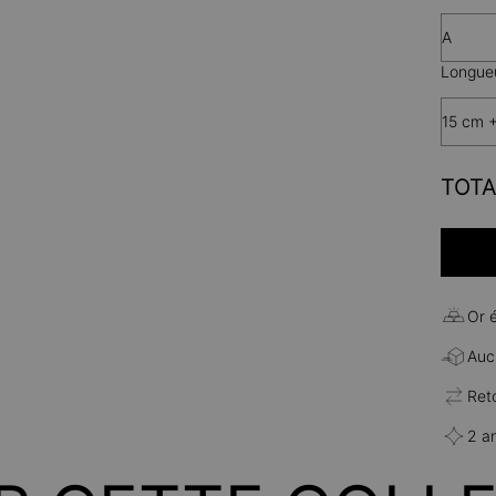
A
Longueu
15 cm 
TOTA
Or 
Aucu
Ret
2 a