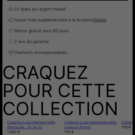
Or épais sur argent massif
Aucun frais supplémentaire à la livraison
Détails
Retour gratuit sous 60 jours
2 ans de garantie
Diamants écoresponsables
CRAQUEZ
POUR CETTE
COLLECTION
Cadenas Luna diamant taille
Cadenas Luna moissanite taille
Collier
émeraude - Or 14 cts
ovale en Argent
135 €
1 200 €
170 €