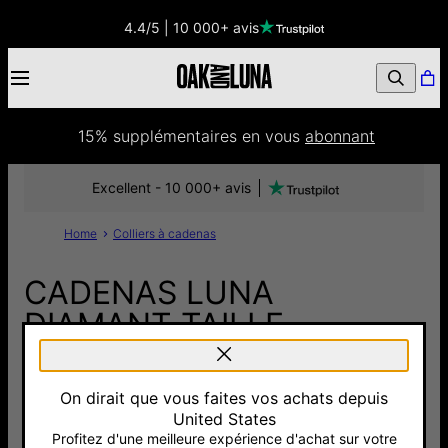
4.4/5 | 10 000+ avis
15% supplémentaires
 en vous 
abonnant
Excellent - 10 000+ avis
Home
Colliers à cadenas
CADENAS LUNA
DIAMANT TAILLE
ÉMERAUDE - VERMEIL
On dirait que vous faites vos achats depuis
290 €
United States
Pay with Klarna
Profitez d'une meilleure expérience d'achat sur votre