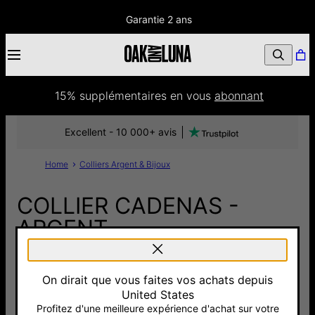
Garantie 2 ans
15% supplémentaires
 en vous 
abonnant
Excellent - 10 000+ avis
Home
Colliers Argent & Bijoux
COLLIER CADENAS -
ARGENT
135 €
On dirait que vous faites vos achats depuis
Pay with Klarna
5.0
19 Avis
United States
Profitez d'une meilleure expérience d'achat sur votre