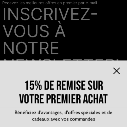
Recevez les meilleures offres en premier par e-mail
INSCRIVEZ-
VOUS À
NOTRE
NEWSLETTER!
15% de remise sur
Email*
votre premier achat
Bénéficiez d'avantages, d'offres spéciales et de
QUI SOMMES-NOUS?
cadeaux avec vos commandes
La marque
EXPÉRIENCE