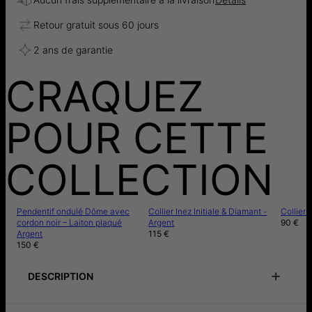
Retour gratuit sous 60 jours
2 ans de garantie
CRAQUEZ
POUR CETTE
COLLECTION
Pendentif ondulé Dôme avec
Collier Inez Initiale & Diamant -
Collier I
cordon noir – Laiton plaqué
Argent
90 €
Argent
115 €
150 €
DESCRIPTION
Guide des tailles
Notice de précautions