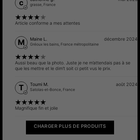
c
aux diamants naturels, car ils éliminent les impacts
grasse,
France
environnementaux et sociaux associés à l'extraction
traditionnelle des diamants.
Article conforme a mes attentes
Maine L.
décembre 2024
M
Gréoux les bains,
France métropolitaine
Aussi beau que la photo. Juste je ne m’attendais pas à se
que les mettre et le dim’t soit ci petit vus le prix.
Toumi M.
août 2024
T
Satolas-et-Bonce,
France
Magnifique fin et jolie
CHARGER PLUS DE PRODUITS