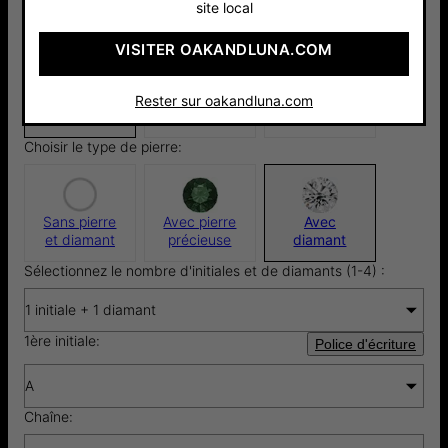
Fini:
site local
VISITER OAKANDLUNA.COM
Argent 925
Plaqué Or 18
Or Vermeil
115 €
carats
18cts
Rester sur oakandluna.com
125 €
175 €
Choisir le type de pierre:
Sans pierre
Avec pierre
Avec
et diamant
précieuse
diamant
Sélectionnez le nombre d'initiales et de diamants (1-4) :
1 initiale + 1 diamant
1ère initiale:
Police d'écriture
A
Chaîne: