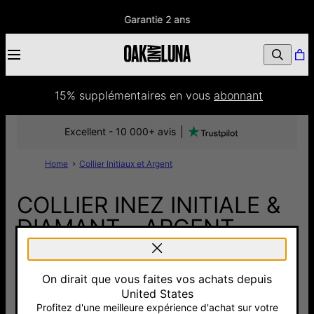
Garantie 2 ans
15% supplémentaires
 en vous 
abonnant
Excellent - 10 000+ avis
Home
Collier Initiaux et Argent
COLLIER INEZ INITIALE &
DIAMANT - ARGENT
115 €
On dirait que vous faites vos achats depuis
Pay with Klarna
4.7
30 Avis
United States
Profitez d'une meilleure expérience d'achat sur votre