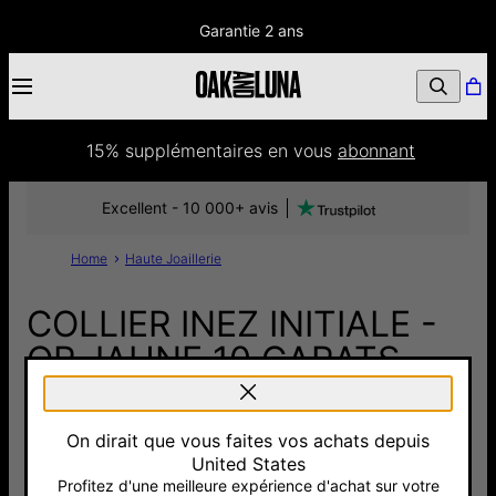
Garantie 2 ans
15% supplémentaires
 en vous 
abonnant
Excellent - 10 000+ avis
Home
Haute Joaillerie
COLLIER INEZ INITIALE -
OR JAUNE 10 CARATS
400 €
On dirait que vous faites vos achats depuis
Pay with Klarna
5.0
1 Avis
United States
Profitez d'une meilleure expérience d'achat sur votre