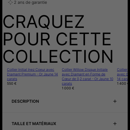
2 ans de garantie
CRAQUEZ
POUR CETTE
COLLECTION
Collier Initial Inez Coeur avec
Collier Willow Disque Initiale
Collier 
Diamant Premium - Or Jaune 14
avec Diamant en Forme de
avec 0,
carats
Cœur de 0,2 carat - Or Jaune 10
14 carat
550 €
carats
1 400 €
1 000 €
DESCRIPTION
Trouvez le collier parfait pour vous faire plaisir ou faire plaisir
à votre proche. Notre Collier Inez Initiale - Or Jaune 10 carats
sera la pièce qui complétera votre tenue.
TAILLE ET MATÉRIAUX