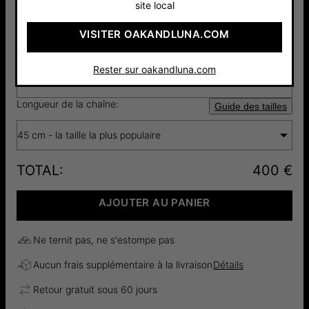
Sélectionnez le nombre d'initiales(1-5):
site local
1 initiale
VISITER OAKANDLUNA.COM
1ère initiale:
Police d'écriture
Rester sur oakandluna.com
A
Longueur de la chaîne:
Guide des tailles
45 cm - la taille la plus populaire
TOTAL
:
400 €
AJOUTER AU PANIER
Ne ternit pas, ne s'estompe pas
Aucun frais supplémentaire à la livraison
Détails
Retour gratuit sous 60 jours