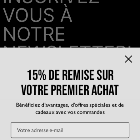
VOUS À
NOTRE
NEWSLETTER!
15% de remise sur
Email*
votre premier achat
Bénéficiez d'avantages, d'offres spéciales et de
QUI SOMMES-NOUS?
cadeaux avec vos commandes
La marque
EXPÉRIENCE
Blog
Email
Partenariats
Témoignages
SERVICE CLIENT
D’accessibilité
Suivre votre commande
Conditions générales