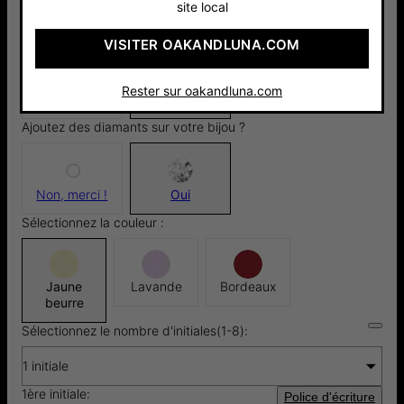
site local
VISITER OAKANDLUNA.COM
Argent 925
Or Vermeil
145 €
18cts
Rester sur oakandluna.com
185 €
Ajoutez des diamants sur votre bijou ?
Non, merci !
Oui
Sélectionnez la couleur :
Jaune
Lavande
Bordeaux
beurre
Sélectionnez le nombre d'initiales(1-8):
1 initiale
1ère initiale:
Police d'écriture