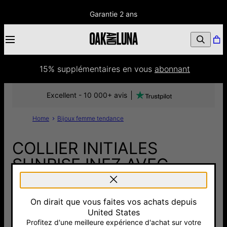
Garantie 2 ans
15% supplémentaires
 en vous 
abonnant
Excellent - 10 000+ avis
Home
Bijoux femme tendance
COLLIER INITIALES
SUNRISE INEZ AVEC
DIAMANTS - VERMEIL
On dirait que vous faites vos achats depuis
185 €
United States
Pay with Klarna
Profitez d'une meilleure expérience d'achat sur votre