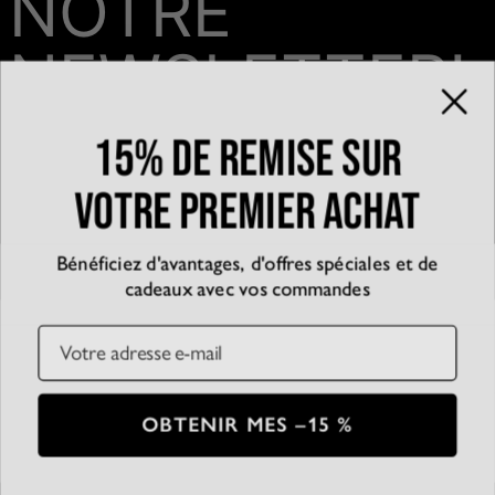
NOTRE
NEWSLETTER!
15% de remise sur
Email*
votre premier achat
Bénéficiez d'avantages, d'offres spéciales et de
QUI SOMMES-NOUS?
cadeaux avec vos commandes
La marque
EXPÉRIENCE
Blog
Email
Partenariats
Témoignages
SERVICE CLIENT
D’accessibilité
Suivre votre commande
Conditions générales
Centre d'aide
Politique de confidentialité
Livraison
CB
SSL
OBTENIR MES –15 %
Plan du Site
Paiement
Conditions de retour
© 2026 Oak & Luna
Entretien des bijoux
Guide des tailles