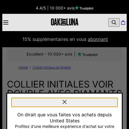
4.4/5 | 10 000+ avis
15% supplémentaires
 en vous 
abonnant
Excellent - 10 000+ avis
Home
Collier Initiaux et Argent
COLLIER INITIALES VOIR
DOUBLE AVEC DIAMANTS
- ARGENT
On dirait que vous faites vos achats depuis
120 €
United States
Pay with Klarna
Profitez d'une meilleure expérience d'achat sur votre