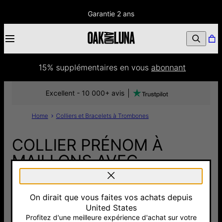
Garantie 2 ans
15% supplémentaires
 en vous 
abonnant
Excellent - 10 000+ avis
Home
Colliers et Bracelets à Trombones
COLLIER PRÉNOM À
MAILLONS AVEC
DIAMANT - OR VERMEIL
On dirait que vous faites vos achats depuis
170 €
United States
Pay with Klarna
Profitez d'une meilleure expérience d'achat sur votre