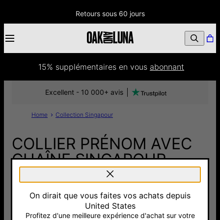
Retours sous 60 jours
15% supplémentaires
 en vous 
abonnant
Excellent - 10 000+ avis
Home
Collection Singapour
COLLIER PRÉNOM AVEC
CHAÎNE SINGAPOUR
AVEC PIERRES - OR
VERMEIL - VERSION
On dirait que vous faites vos achats depuis
United States
185 €
Profitez d'une meilleure expérience d'achat sur votre