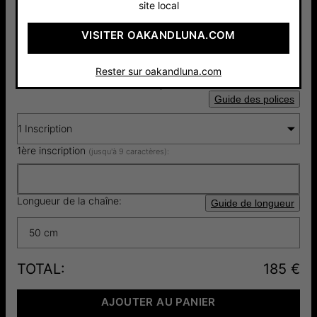
site local
Pay with Klarna
Sélectionnez le type de pierre :
VISITER OAKANDLUNA.COM
Coeur Rubis
Rester sur oakandluna.com
Sélectionnez le nombre d'inscriptions (1-4):
Guide des polices
1 Inscription
1ère inscription
(jusqu'à 9 caractères):
Longueur de la chaîne:
Guide de longueur
50 cm
TOTAL
:
185 €
AJOUTER AU PANIER