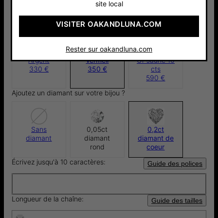
site local
Pay with Klarna
Matériau:
VISITER OAKANDLUNA.COM
Rester sur oakandluna.com
Argent
Vermeil
Or Jaune 10
330 €
350 €
cts
590 €
Ajoutez un diamant sur votre bijou ?
Sans
0,05ct
0,2ct
diamant
diamant
diamant de
rond
coeur
Écrivez jusqu'à 10 caractères:
Guide des polices
Longueur de la chaîne:
Guide des tailles