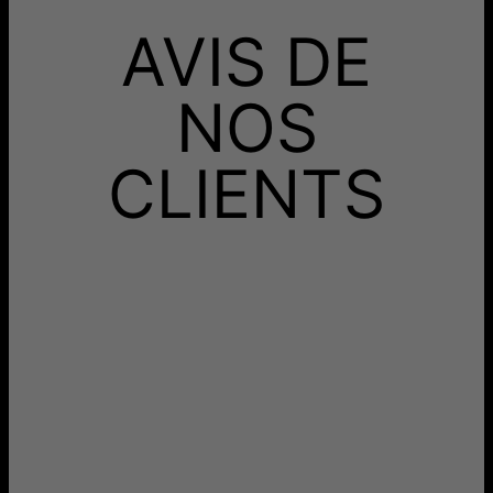
Hypoallergénique
Sans nickel
Recevez-le avant
AVIS DE
Livraison Gratuite
jeu. 27 août - ven. 28
août
Recevez-le avant
Livraison Rapide
lun. 17 août - mer. 19
NOS
août
Aucun frais supplémentaire ne vous sera facturé.
CLIENTS
Les délais mentionnés comprennent le temps de
production.
Retours
Livraison