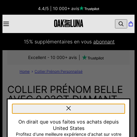
4.4/5 | 10 000+ avis
15% supplémentaires
 en vous 
abonnant
Excellent - 10 000+ avis
Home
Collier Prénom Personnalisé
COLLIER PRÉNOM BELLE
AVEC 0,02CT DIAMANT -
FORME DE CŒUR -
VERMEIL
On dirait que vous faites vos achats depuis
United States
350 €
Profitez d'une meilleure expérience d'achat sur votre