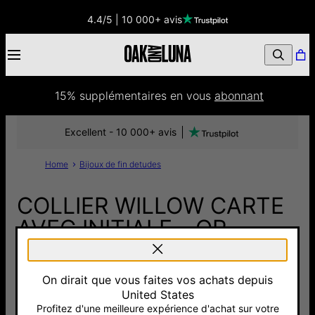
4.4/5 | 10 000+ avis
15% supplémentaires
 en vous 
abonnant
Excellent - 10 000+ avis
Home
Bijoux de fin detudes
COLLIER WILLOW CARTE
AVEC INITIALE - OR
VERMEIL
On dirait que vous faites vos achats depuis
135 €
United States
Pay with Klarna
Profitez d'une meilleure expérience d'achat sur votre