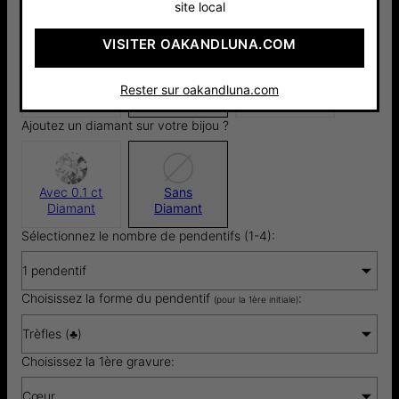
site local
VISITER OAKANDLUNA.COM
Argent 925
Or Vermeil
Or Jaune
95 €
18cts
14cts ​
Rester sur oakandluna.com
135 €
760 €
Ajoutez un diamant sur votre bijou ?
Avec 0.1 ct
Sans
Diamant
Diamant
Sélectionnez le nombre de pendentifs (1-4):
1 pendentif
Choisissez la forme du pendentif
:
(pour la 1ère initiale)
Trèfles (♣)
Choisissez la 1ère gravure:
Cœur