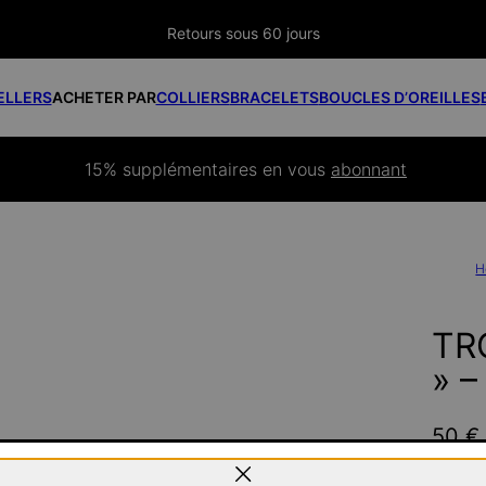
Retours sous 60 jours
ELLERS
ACHETER PAR
COLLIERS
BRACELETS
BOUCLES D’OREILLES
15% supplémentaires
 en vous 
abonnant
H
TR
» 
50 €
Pay wit