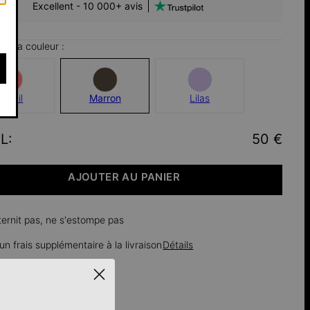
Excellent - 10 000+ avis
sez la couleur :
Corail
Marron
Lilas
L
:
50 €
AJOUTER AU PANIER
ternit pas, ne s'estompe pas
n frais supplémentaire à la livraison
Détails
our gratuit sous 60 jours
ns de garantie