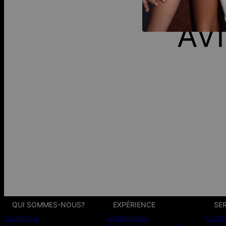
AV
QUI SOMMES-NOUS?
EXPÉRIENCE
SER
La marque
Témoignages
Centr