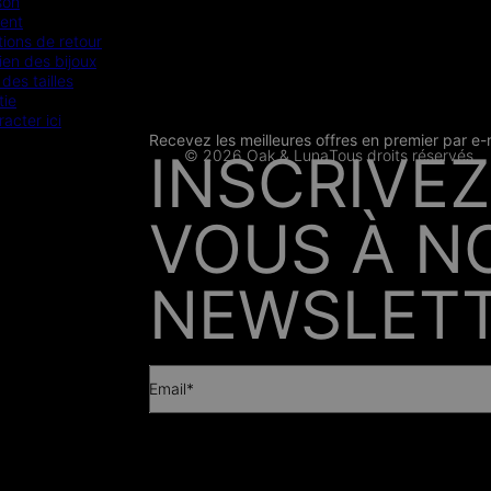
son
ent
ions de retour
ien des bijoux
des tailles
tie
racter ici
Recevez les meilleures offres en premier par e-
CB
SSL
INSCRIVEZ
© 2026 Oak & Luna
Tous droits réservés
PRESSE
VOUS À N
NEWSLETT
Email*