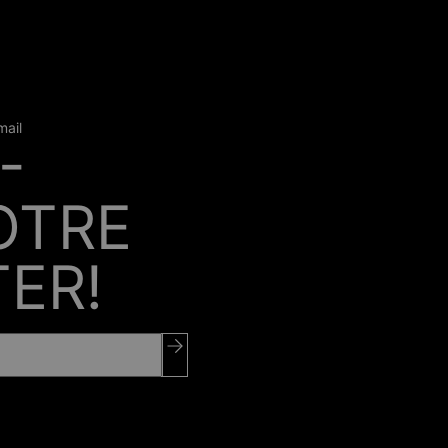
mail
-
OTRE
ER!