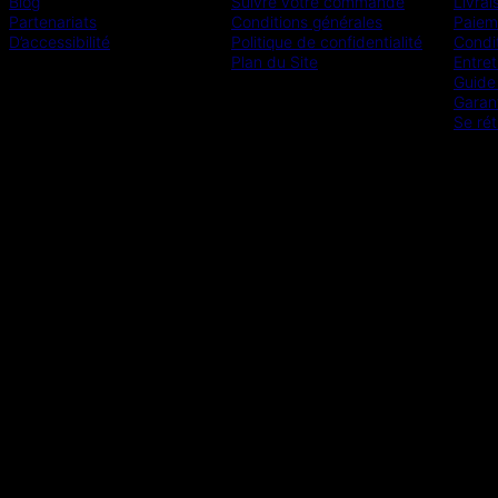
Blog
Suivre votre commande
Livrai
Partenariats
Conditions générales
Paiem
D’accessibilité
Politique de confidentialité
Condit
Plan du Site
Entret
Guide 
Garan
Se rét