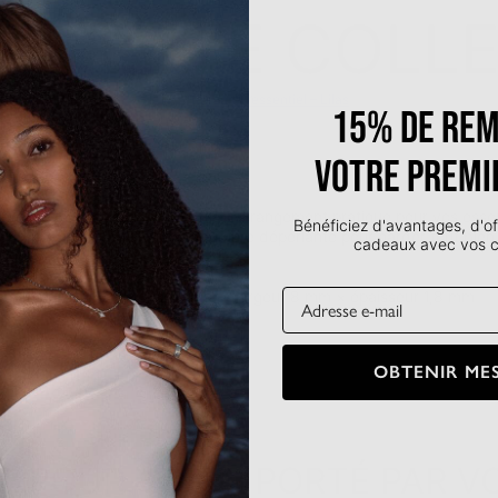
R CETTE COLL
Retour à l’essentiel – Lilas
15% de rem
40 €
votre premi
nte, cette trousse marron offre un rangement pratique pour vos essen
Bénéficiez d'avantages, d'of
une poche ouverte et une doublure déperlante pour garder tout bien 
cadeaux avec vos
produit :
m Largeur : 21 cm
Email
8,5 cm Tirette : hauteur 28 mm × largeur 8 mm × épaisseur 1,8 mm
OBTENIR MES
IT POUR VOUS, PORTÉ PAR V