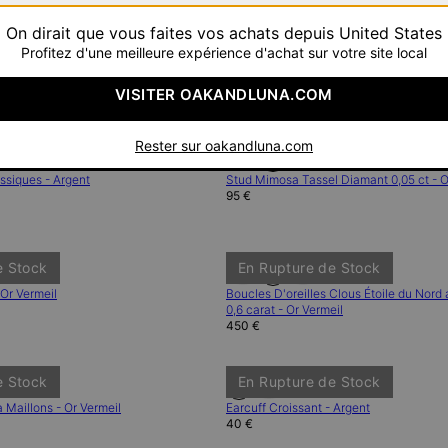
On dirait que vous faites vos achats depuis United States
Profitez d'une meilleure expérience d'achat sur votre site local
e Stock
En Rupture de Stock
 Diamant 0,3 ct - Argent
Petites Créoles Classiques - Or Vermeil
VISITER OAKANDLUNA.COM
85 €
Rester sur oakandluna.com
e Stock
En Rupture de Stock
ssiques - Argent
Stud Mimosa Tassel Diamant 0,05 ct - O
95 €
e Stock
En Rupture de Stock
 Or Vermeil
Boucles D'oreilles Clous Étoile du Nor
0,6 carat - Or Vermeil
450 €
e Stock
En Rupture de Stock
à Maillons - Or Vermeil
Earcuff Croissant - Argent
40 €