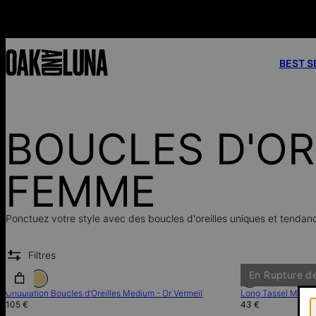
tie 2 ans
BEST S
BOUCLES D'OR
FEMME
Ponctuez votre style avec des boucles d'oreilles uniques et tendan
Filtres
En Rupture d
Ondulation Boucles d’Oreilles Medium - Or Vermeil
Long Tassel Mimosa
105 €
43 €