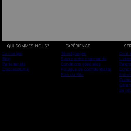
QUI SOMMES-NOUS?
EXPÉRIENCE
SER
La marque
Témoignages
Centr
Blog
Suivre votre commande
Livrai
Partenariats
Conditions générales
Paiem
D’accessibilité
Politique de confidentialité
Condit
Plan du Site
Entret
Guide 
Garan
Se rét