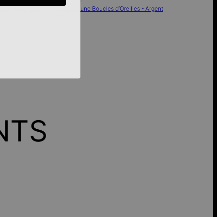
d avec Émeraude
Créoles Dune Boucles d’Oreilles - Argent
104 €
NTS