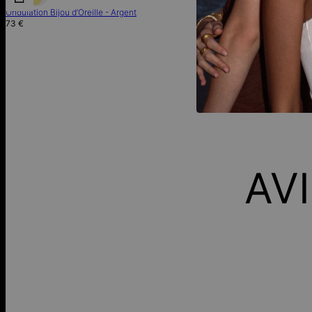
Ondulation Bijou d’Oreille - Argent
Créoles Classiques
73 €
520 €
AV