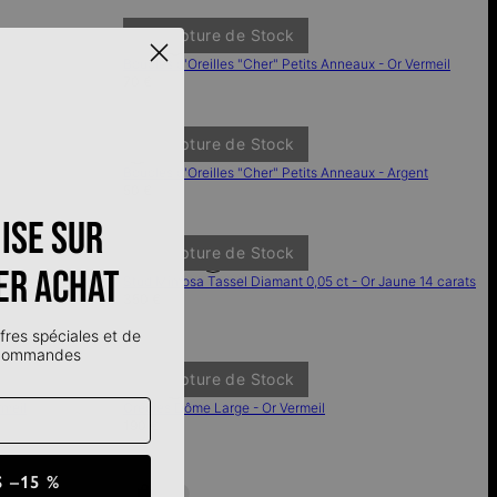
En Rupture de Stock
Boucles d'Oreilles "Cher" Petits Anneaux - Or Vermeil
70 €
En Rupture de Stock
Boucles d'Oreilles "Cher" Petits Anneaux - Argent
50 €
ise sur
En Rupture de Stock
er achat
- Or Jaune 14
Stud Mimosa Tassel Diamant 0,05 ct - Or Jaune 14 carats
350 €
fres spéciales et de
 commandes
En Rupture de Stock
rmeil
Créoles Dôme Large - Or Vermeil
190 €
 –15 %