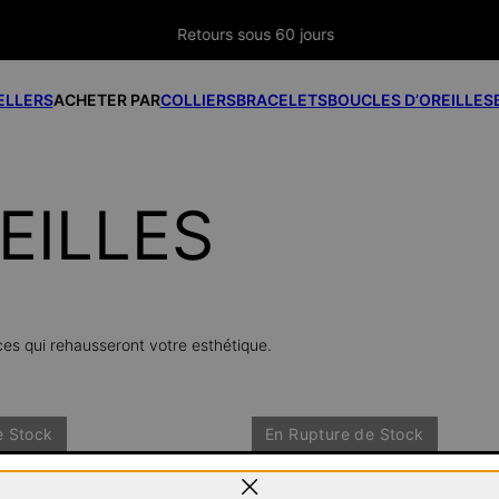
Retours sous 60 jours
ELLERS
ACHETER PAR
COLLIERS
BRACELETS
BOUCLES D’OREILLES
EILLES
ces qui rehausseront votre esthétique.
e Stock
En Rupture de Stock
 Diamant 0,05 ct - Argent
Boucles D'oreilles Clous Étoile du Nor
Verte de 0,6 carat - Argent
170 €