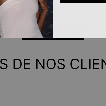
 - Or Jaune 14 carats
Boucles D'oreilles Clous Étoile du Nor
Verte de 0,6 carat - Or Jaune 14 carats
805 €
Vu 40 de 64
CHARGER PLUS DE
PRODUITS
IS DE NOS CLIE