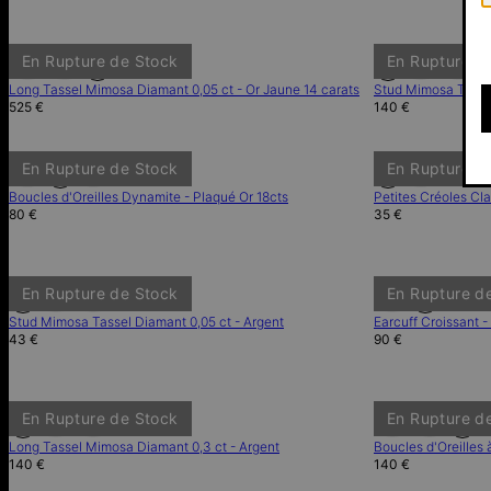
En Rupture de Stock
En Rupture d
Long Tassel Mimosa Diamant 0,05 ct - Or Jaune 14 carats
Stud Mimosa Tassel
525 €
140 €
En Rupture de Stock
En Rupture d
Boucles d'Oreilles Dynamite - Plaqué Or 18cts
Petites Créoles Cla
80 €
35 €
En Rupture de Stock
En Rupture d
Stud Mimosa Tassel Diamant 0,05 ct - Argent
Earcuff Croissant -
43 €
90 €
En Rupture de Stock
En Rupture d
Long Tassel Mimosa Diamant 0,3 ct - Argent
Boucles d'Oreilles 
140 €
140 €