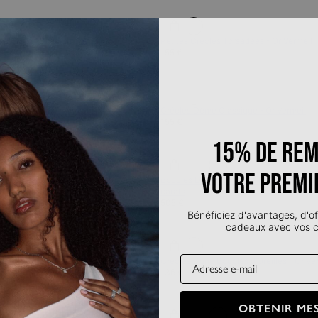
 d’Oreilles Medium - Argent
Petites Créoles Torsadées - Or Vermeil
155 €
e Stock
En Rupture de Stock
s d’Oreilles - Or Vermeil
Créoles Dôme Classique - Or Vermeil
155 €
15% de rem
votre premi
 Torsadées - Or Vermeil
Boucles D'oreilles Clous Étoile du Nord 
carats
505 €
Bénéficiez d'avantages, d'of
cadeaux avec vos
Email
 dôme ondulé – Laiton Plaqué Argent
Créoles Dune Boucles d’Oreilles - Or Ve
136 €
OBTENIR MES
e Stock