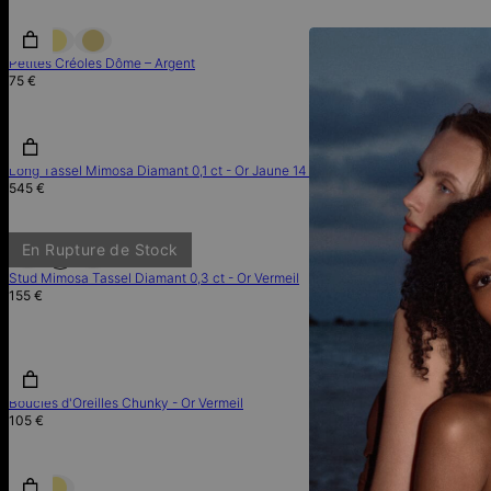
Petites Créoles Dôme – Argent
Ondulation Boucles
75 €
73 €
En Rupture d
Long Tassel Mimosa Diamant 0,1 ct - Or Jaune 14 carats
Créoles en U Boucle
545 €
120 €
En Rupture de Stock
Stud Mimosa Tassel Diamant 0,3 ct - Or Vermeil
Créoles Classiques
155 €
180 €
Boucles d'Oreilles Chunky - Or Vermeil
Boucles d’oreilles
105 €
120 €
En Rupture d