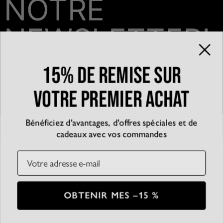
NOTRE
NEWSLETTER!
15% de remise sur
Email*
votre premier achat
Bénéficiez d'avantages, d'offres spéciales et de
QUI SOMMES-NOUS?
cadeaux avec vos commandes
La marque
EXPÉRIENCE
Blog
Email
Partenariats
Témoignages
SERVICE CLIENT
D’accessibilité
Suivre votre commande
Conditions générales
Centre d'aide
Politique de confidentialité
Livraison
CB
SSL
OBTENIR MES –15 %
Plan du Site
Paiement
Conditions de retour
© 2026 Oak & Luna
Entretien des bijoux