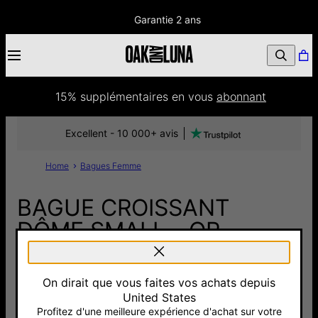
Garantie 2 ans
15% supplémentaires
 en vous 
abonnant
Excellent - 10 000+ avis
Home
Bagues Femme
BAGUE CROISSANT
DÔME SMALL - OR
VERMEIL
On dirait que vous faites vos achats depuis
105 €
United States
Pay with Klarna
Profitez d'une meilleure expérience d'achat sur votre