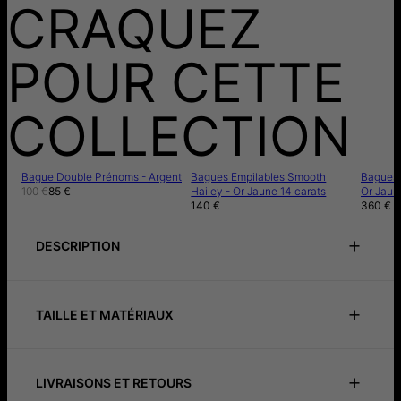
CRAQUEZ
POUR CETTE
COLLECTION
Bague Double Prénoms - Argent
Bagues Empilables Smooth
Bagues I
100 €
85 €
Hailey - Or Jaune 14 carats
Or Jaun
140 €
360 €
DESCRIPTION
Notice de précautions
Instructions de soin
TAILLE ET MATÉRIAUX
Guide d'ajustement
Notice de précautions
Instructions de soin
ID:
110-05-4593-33
Matériau principal
Or Vermeil 18cts
Style / Collection
Collection Bagues
LIVRAISONS ET RETOURS
Ponctuez élégamment toute tenue avec cette bague
Mesures:
6.3mm