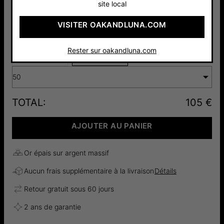
site local
VISITER OAKANDLUNA.COM
Argent 925
Or Vermeil
84 €
18cts
Rester sur oakandluna.com
105 €
50
TOTAL
:
105 €
AJOUTER AU PANIER
Or épais sur argent massif
Aucun frais supplémentaire à la livraison
Détails
Retour gratuit sous 60 jours
2 ans de garantie