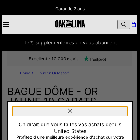
Garantie 2 ans
15% supplémentaires
 en vous 
abonnant
Excellent - 10 000+ avis
Home
Bijoux en Or Massif
BAGUE DÔME - OR
JAUNE 10 CARATS
885 €
On dirait que vous faites vos achats depuis
Pay with Klarna
United States
Profitez d'une meilleure expérience d'achat sur votre
52