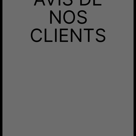
Recevez-le avant
Livraison Rapide
sam. 15 août - lun. 17
NOS
août
Aucun frais supplémentaire ne vous sera facturé.
CLIENTS
Les délais mentionnés comprennent le temps de
production.
Retours
Livraison