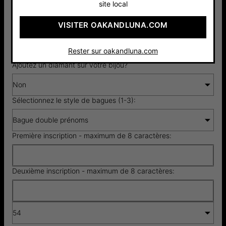
site local
VISITER OAKANDLUNA.COM
Argent 925
Or Vermeil
Or Jaune
85 €
18cts
14cts
125 €
640 €
Rester sur oakandluna.com
Ajoutez un diamant sur votre bijou?
Non
Sélectionnez le style de bagues (1-3):
Bague double prénoms
Première inscription - maximum de 8 caractères:
Deuxième inscription - maximum de 8 caractères:
54