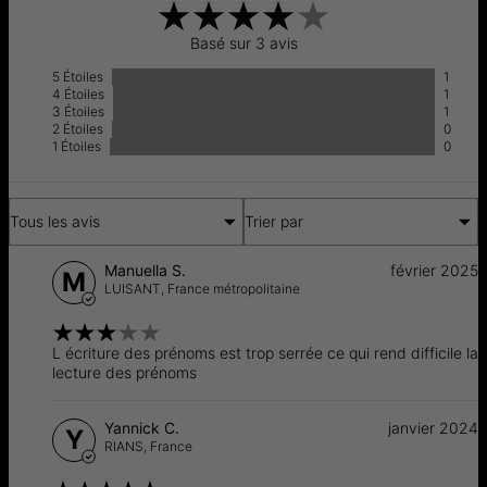
Livraison Rapide
sam. 15 août - lun. 17
ici.
août
Basé sur 3 avis
Aucun frais supplémentaire ne vous sera facturé.
5 Étoiles
1
Les délais mentionnés comprennent le temps de
4 Étoiles
1
production.
3 Étoiles
1
2 Étoiles
0
Retours
Livraison
1 Étoiles
0
Tous les avis
Trier par
Manuella S.
février 2025
M
LUISANT,
France métropolitaine
L écriture des prénoms est trop serrée ce qui rend difficile la
lecture des prénoms
Yannick C.
janvier 2024
Y
RIANS,
France