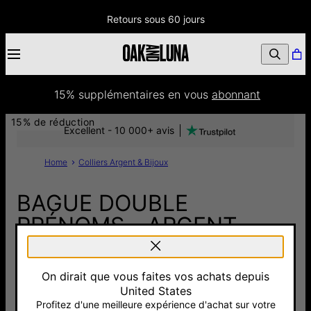
Retours sous 60 jours
15% supplémentaires
 en vous 
abonnant
15% de réduction
Excellent - 10 000+ avis
Home
Colliers Argent & Bijoux
BAGUE DOUBLE
PRÉNOMS - ARGENT
100 €
85 €
On dirait que vous faites vos achats depuis
Pay with Klarna
4.0
3 Avis
United States
Profitez d'une meilleure expérience d'achat sur votre