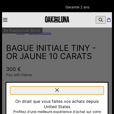
Garantie 2 ans
En Rupture de Stock
Home
Bagues Initiales
BAGUE INITIALE TINY -
OR JAUNE 10 CARATS
300 €
Pay with Klarna
TOTAL
:
300 €
On dirait que vous faites vos achats depuis
United States
BIENTÔT DISPONIBLE!
Profitez d'une meilleure expérience d'achat sur votre