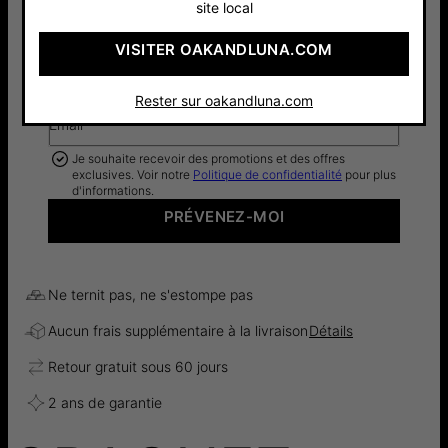
site local
VISITER OAKANDLUNA.COM
Je veux savoir avant tout le monde dès que ce
produit sera à nouveau disponible
Rester sur oakandluna.com
Email*
Je souhaite recevoir des promotions et des offres
exclusives. Voir notre
Politique de confidentialité
pour plus
d'informations.
PRÉVENEZ-MOI
Ne ternit pas, ne s'estompe pas
Aucun frais supplémentaire à la livraison
Détails
Retour gratuit sous 60 jours
2 ans de garantie