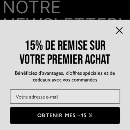
NOTRE
NEWSLETTER!
15% de remise sur
Email*
votre premier achat
Bénéficiez d'avantages, d'offres spéciales et de
QUI SOMMES-NOUS?
cadeaux avec vos commandes
La marque
EXPÉRIENCE
Blog
Email
Partenariats
Témoignages
SERVICE CLIENT
D’accessibilité
Suivre votre commande
Conditions générales
Centre d'aide
Politique de confidentialité
Livraison
CB
SSL
OBTENIR MES –15 %
Plan du Site
Paiement
Conditions de retour
© 2026 Oak & Luna
Entretien des bijoux