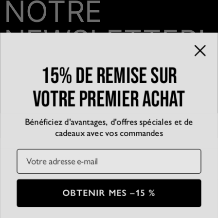
NOTRE
NEWSLETTER!
15% de remise sur
Email*
votre premier achat
Bénéficiez d'avantages, d'offres spéciales et de
QUI SOMMES-NOUS?
cadeaux avec vos commandes
La marque
EXPÉRIENCE
Blog
Email
Partenariats
Témoignages
SERVICE CLIENT
D’accessibilité
Suivre votre commande
Conditions générales
Centre d'aide
Politique de confidentialité
Livraison
CB
SSL
OBTENIR MES –15 %
Plan du Site
Paiement
Conditions de retour
© 2026 Oak & Luna
Entretien des bijoux