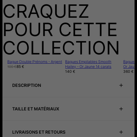
CRAQUEZ
POUR CETTE
COLLECTION
Bague Double Prénoms - Argent
Bagues Empilables Smooth
Bagues I
100 €
85 €
Hailey - Or Jaune 14 carats
Or Jaun
140 €
360 €
DESCRIPTION
Notice de précautions
Instructions de soin
TAILLE ET MATÉRIAUX
Guide d'ajustement
Notice de précautions
Instructions de soin
ID:
110-05-4954-41
Matériau principal
Or Vermeil 18cts
Mesures:
18.59mm x 1.98mm
LIVRAISONS ET RETOURS
Affirmez votre style avec la Bague ondulée en Or Vermeil,
Type de pierre
Diamant