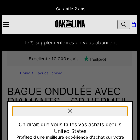
Garantie 2 ans
15% supplémentaires
 en vous 
abonnant
Excellent - 10 000+ avis
Home
Bagues Femme
BAGUE ONDULÉE AVEC
DIAMANTS – OR VERMEIL
190 €
On dirait que vous faites vos achats depuis
Pay with Klarna
United States
Profitez d'une meilleure expérience d'achat sur votre