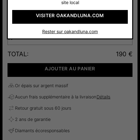
site local
Argent 925
Or Vermeil
VISITER OAKANDLUNA.COM
150 €
18cts
190 €
Rester sur oakandluna.com
50
TOTAL
:
190 €
AJOUTER AU PANIER
Or épais sur argent massif
Aucun frais supplémentaire à la livraison
Détails
Retour gratuit sous 60 jours
2 ans de garantie
Diamants écoresponsables