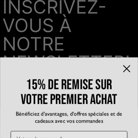
INSCRIVEZ-
VOUS À
NOTRE
NEWSLETTER!
15% de remise sur
Email*
votre premier achat
Bénéficiez d'avantages, d'offres spéciales et de
QUI SOMMES-NOUS?
cadeaux avec vos commandes
La marque
EXPÉRIENCE
Blog
Email
Partenariats
Témoignages