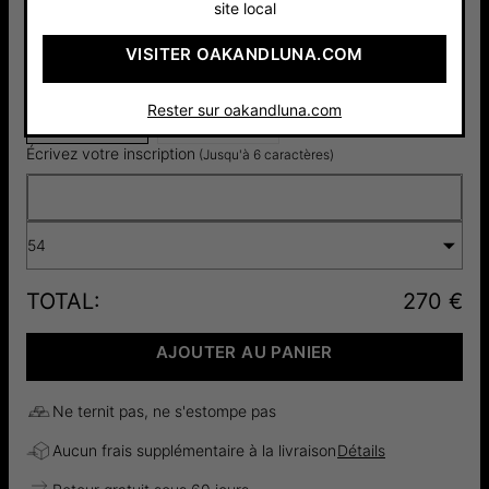
site local
VISITER OAKANDLUNA.COM
Argent 925
Or Vermeil
270 €
18cts
Rester sur oakandluna.com
300 €
Écrivez votre inscription
(Jusqu'à 6 caractères)
54
TOTAL
:
270 €
AJOUTER AU PANIER
Ne ternit pas, ne s'estompe pas
Aucun frais supplémentaire à la livraison
Détails