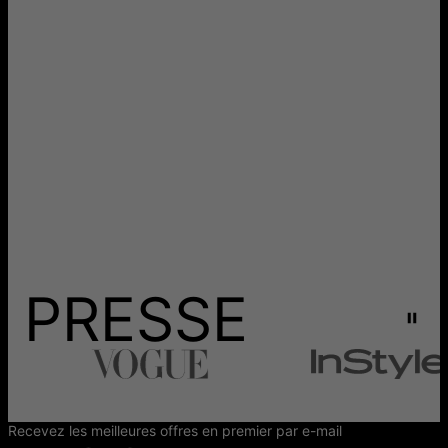
précieuses fabriquées par l'homme qui possèdent les mêmes
propriétés physiques, chimiques et optiques que les diamants
naturels. Ils constituent une alternative éthique et durable
aux diamants naturels, car ils éliminent les impacts
environnementaux et sociaux associés à l'extraction
traditionnelle des diamants.
PRESSE
Recevez les meilleures offres en premier par e-mail