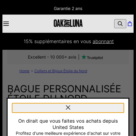
Garantie 2 ans
15% supplémentaires
 en vous 
abonnant
Excellent - 10 000+ avis
Home
Colliers et Bijoux Étoile du Nord
BAGUE PERSONNALISÉE
ÉTOILE DU NORD -
ARGENT
On dirait que vous faites vos achats depuis
270 €
United States
Pay with Klarna
Profitez d'une meilleure expérience d'achat sur votre