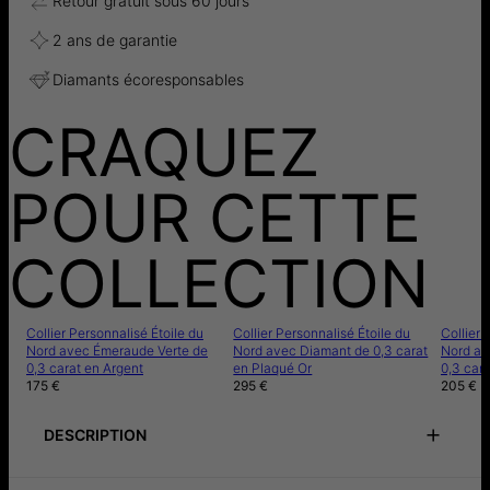
Retour gratuit sous 60 jours
2 ans de garantie
Diamants écoresponsables
CRAQUEZ
POUR CETTE
COLLECTION
Collier Personnalisé Étoile du
Collier Personnalisé Étoile du
Collier 
Nord avec Émeraude Verte de
Nord avec Diamant de 0,3 carat
Nord av
0,3 carat en Argent
en Plaqué Or
0,3 cara
175 €
295 €
205 €
DESCRIPTION
Notice de précautions
Instructions de soin