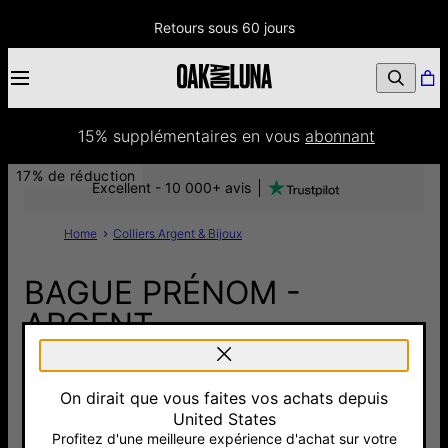
Retours sous 60 jours
15% supplémentaires
 en vous 
abonnant
17% de réduction
Excellent - 10 000+ avis
Home
Colliers Argent & Bijoux
BAGUE PRÉNOM -
ARGENT
90 €
75 €
On dirait que vous faites vos achats depuis
Pay with Klarna
4.7
3 Avis
United States
Profitez d'une meilleure expérience d'achat sur votre