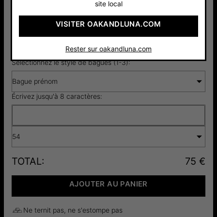
site local
VISITER OAKANDLUNA.COM
Argent 925
Or Vermeil
75 €
18cts
115 €
Rester sur oakandluna.com
Sélectionnez le style de bagues (1-3):
Bague prénom
Écrivez jusqu'à 8 caractères:
54
TOTAL
:
75 €
AJOUTER AU PANIER
Ne ternit pas, ne s'estompe pas