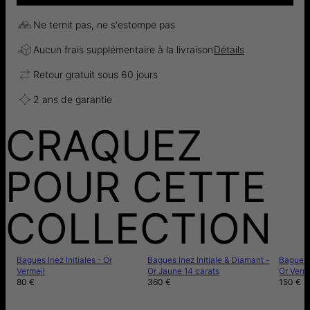
Ne ternit pas, ne s'estompe pas
Aucun frais supplémentaire à la livraison
Détails
Retour gratuit sous 60 jours
2 ans de garantie
CRAQUEZ
POUR CETTE
COLLECTION
Bagues Inez Initiales - Or
Bagues Inez Initiale & Diamant -
Bagues I
Vermeil
Or Jaune 14 carats
Or Verm
80 €
360 €
150 €