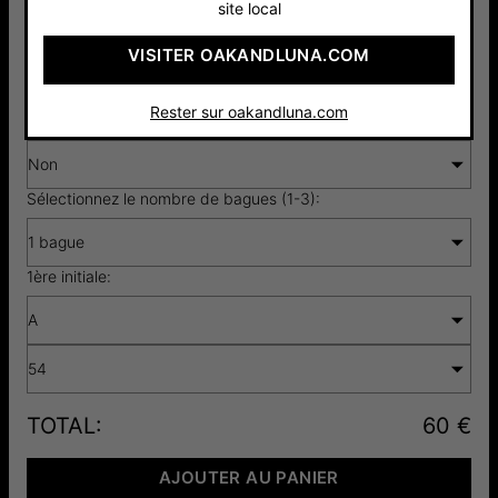
site local
Argent 925
Or Vermeil
Or Jaune
VISITER OAKANDLUNA.COM
60 €
18cts
14cts
80 €
180 €
Rester sur oakandluna.com
Ajoutez un diamant sur votre bijou ?
Non
Sélectionnez le nombre de bagues (1-3):
1 bague
1ère initiale:
A
54
TOTAL
:
60 €
AJOUTER AU PANIER