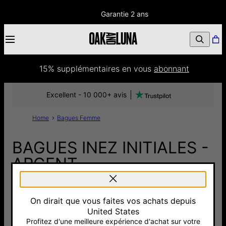
Garantie 2 ans
15% supplémentaires
 en vous 
abonnant
Excellent - 10 000+ avis
Home
Bagues Femme
BAGUES INEZ INITIALES -
ARGENT
60 €
On dirait que vous faites vos achats depuis
Pay with Klarna
United States
Profitez d'une meilleure expérience d'achat sur votre