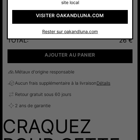
site local
Argent 925
Plaqué Or 18
VISITER OAKANDLUNA.COM
21 €
carats
26 €
Rester sur oakandluna.com
TOTAL
:
26 €
AJOUTER AU PANIER
Métaux d'origine responsable
Aucun frais supplémentaire à la livraison
Détails
Retour gratuit sous 60 jours
2 ans de garantie
CRAQUEZ