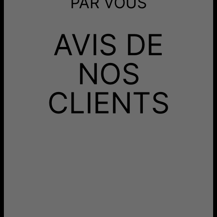
PAR VOUS
Mode de Livraison
Date de livraison
Recevez-le avant
AVIS DE
Livraison Gratuite
jeu. 20 août - ven. 21
août
Recevez-le avant
Livraison Rapide
mar. 11 août - jeu. 13
NOS
août
Aucun frais supplémentaire ne vous sera facturé.
CLIENTS
Les délais mentionnés comprennent le temps de
production.
Retours
Livraison