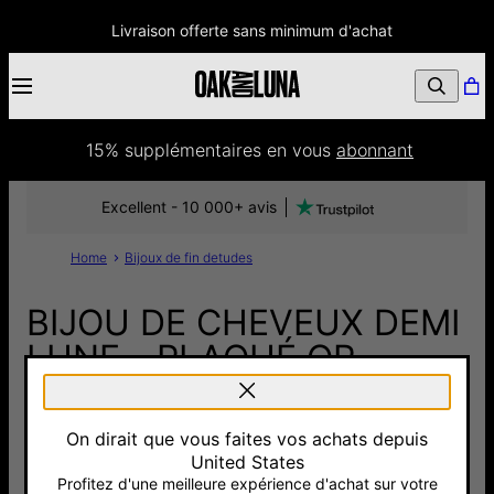
Livraison offerte sans minimum d'achat
15% supplémentaires
 en vous 
abonnant
Excellent - 10 000+ avis
Home
Bijoux de fin detudes
BIJOU DE CHEVEUX DEMI
LUNE - PLAQUÉ OR
26 €
On dirait que vous faites vos achats depuis
Pay with Klarna
United States
Profitez d'une meilleure expérience d'achat sur votre