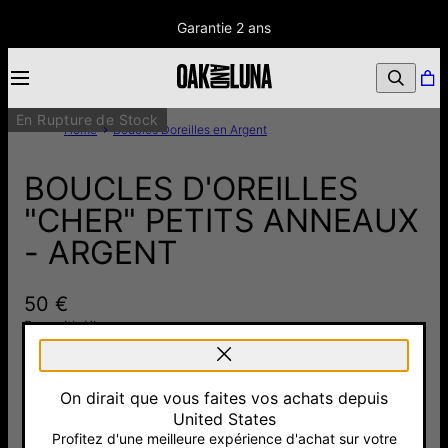
Garantie 2 ans
En Rupture de Stock
Home
Boucles Doreilles en Argent
BOUCLES D'OREILLES
"CHER" PETITS ANNEAUX
- ARGENT
50 €
Pay with Klarna
4.0
2 Avis
On dirait que vous faites vos achats depuis
United States
Argent 925
Or Vermeil
Profitez d'une meilleure expérience d'achat sur votre