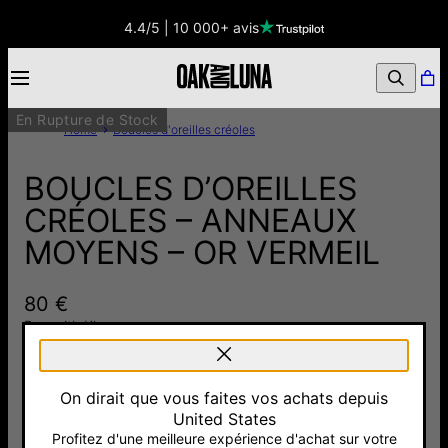
4.4/5 | 10 000+ avis
En Rupture de Stock
Home
Boucles d'oreilles créoles
BOUCLES D’OREILLES
CRÉOLES – ANNEAUX
MOYENS – OR VERMEIL
80 €
Pay with Klarna
On dirait que vous faites vos achats depuis
Argent 925
Or Vermeil
United States
60 €
18cts
Profitez d'une meilleure expérience d'achat sur votre