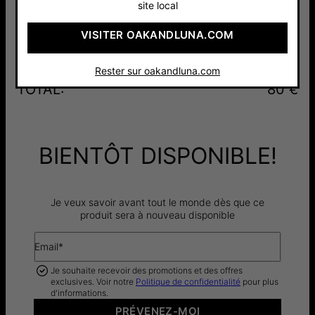
80 €
site local
Sélectionnez la taille des boucles d'oreilles :
VISITER OAKANDLUNA.COM
Moyen
Rester sur oakandluna.com
TOTAL
:
80 €
BIENTÔT DISPONIBLE!
Je veux savoir avant tout le monde dès que ce
produit sera à nouveau disponible
Email*
Je souhaite recevoir des promotions et des offres
exclusives. Voir notre
Politique de confidentialité
pour plus
d'informations.
PRÉVENEZ-MOI