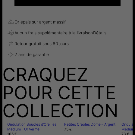
Or épais sur argent massif
Aucun frais supplémentaire à la livraison
Détails
Retour gratuit sous 60 jours
2 ans de garantie
CRAQUEZ
POUR CETTE
COLLECTION
Ondulation Boucles d’Oreilles
Petites Créoles Dôme – Argent
Ondulati
Medium - Or Vermeil
75 €
Medium 
105 €
73 €