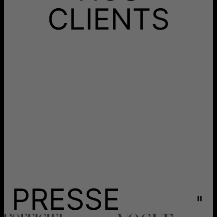
branché à portée de main en tout temps.
Aucun frais supplémentaire ne vous sera facturé.
CLIENTS
Les délais mentionnés comprennent le temps de
production.
Retours
Livraison
PRESSE