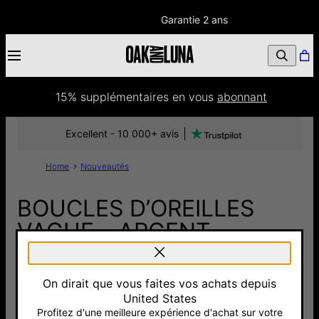
Garantie 2 ans
15% supplémentaires
 en vous 
abonnant
Excellent - 10 000+ avis
Home
Nouveautés
BOUCLES D’OREILLES
VAGUE – ARGENT
100 €
On dirait que vous faites vos achats depuis
Pay with Klarna
United States
Profitez d'une meilleure expérience d'achat sur votre