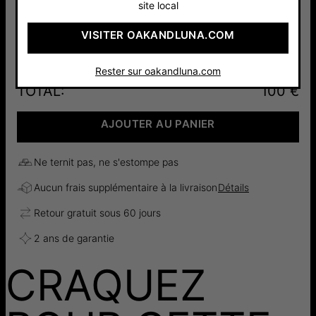
site local
Argent 925
Or Vermeil
VISITER OAKANDLUNA.COM
100 €
18cts
130 €
Rester sur oakandluna.com
TOTAL
:
100 €
AJOUTER AU PANIER
Ne ternit pas, ne s'estompe pas
Aucun frais supplémentaire à la livraison
Détails
Retour gratuit sous 60 jours
2 ans de garantie
CRAQUEZ