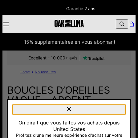
Garantie 2 ans
15% supplémentaires
 en vous 
abonnant
Excellent - 10 000+ avis
Home
Nouveautés
BOUCLES D’OREILLES
VAGUE – ARGENT
100 €
On dirait que vous faites vos achats depuis
Pay with Klarna
United States
Profitez d'une meilleure expérience d'achat sur votre