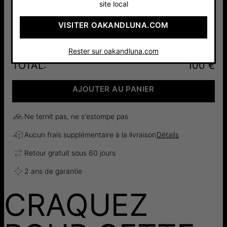
site local
Argent 925
Or Vermeil
VISITER OAKANDLUNA.COM
100 €
18cts
130 €
Rester sur oakandluna.com
TOTAL
:
100 €
AJOUTER AU PANIER
Ne ternit pas, ne s'estompe pas
Aucun frais supplémentaire à la livraison
Détails
Retour gratuit sous 60 jours
2 ans de garantie
CRAQUEZ