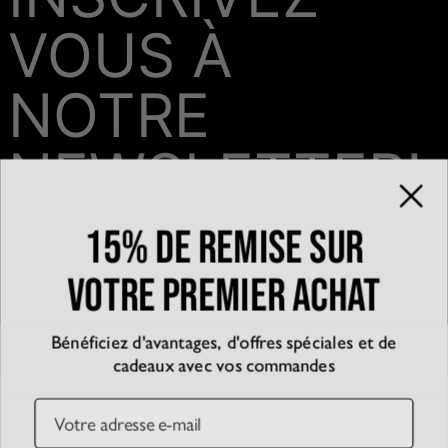
VOUS À
NOTRE
NEWSLETTER!
15% de remise sur
Email*
votre premier achat
Bénéficiez d'avantages, d'offres spéciales et de
QUI SOMMES-NOUS?
cadeaux avec vos commandes
La marque
EXPÉRIENCE
Blog
Email
Partenariats
Témoignages
SERVICE CLIENT
D’accessibilité
Suivre votre commande