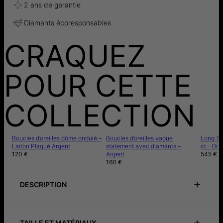
2 ans de garantie
Diamants écoresponsables
CRAQUEZ
POUR CETTE
COLLECTION
Boucles d’oreilles dôme ondulé –
Boucles d’oreilles vague
Long Ta
Laiton Plaqué Argent
statement avec diamants –
ct - Or 
120 €
Argent
545 €
160 €
DESCRIPTION
Notice de précautions
Instructions de soin
TAILLE ET MATÉRIAUX