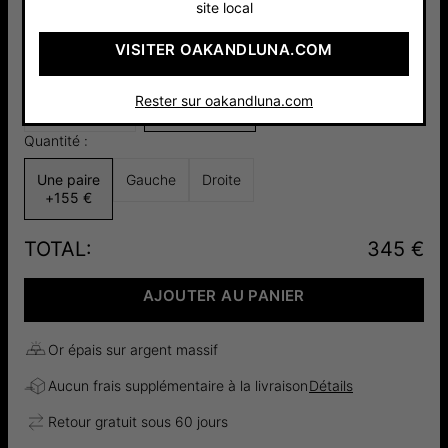
site local
VISITER OAKANDLUNA.COM
Argent 925
Or Vermeil
160 €
18cts
Rester sur oakandluna.com
190 €
Quantité :
Une paire
Gauche
Droite
+
155 €
TOTAL
:
345 €
AJOUTER AU PANIER
Or épais sur argent massif
Aucun frais supplémentaire à la livraison
Détails
Retour gratuit sous 60 jours