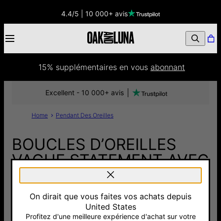
4.4/5 | 10 000+ avis
15% supplémentaires
 en vous 
abonnant
Excellent - 10 000+ avis
Home
Pendant Des Oreilles
BOUCLES D’OREILLES
VAGUE STATEMENT AVEC
DIAMANTS – OR VERMEIL
On dirait que vous faites vos achats depuis
345 €
United States
Pay with Klarna
Profitez d'une meilleure expérience d'achat sur votre