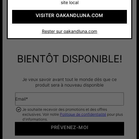
Ajouter un diamant
site local
Sans diamant
VISITER OAKANDLUNA.COM
TOTAL
:
275 €
Rester sur oakandluna.com
BIENTÔT DISPONIBLE!
Je veux savoir avant tout le monde dès que ce
produit sera à nouveau disponible
Email*
Je souhaite recevoir des promotions et des offres
exclusives. Voir notre
Politique de confidentialité
pour plus
d'informations.
PRÉVENEZ-MOI