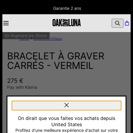
Garantie 2 ans
En Rupture de Stock
Home
Bracelets Initiaux
BRACELET À GRAVER
CARRÉS - VERMEIL
275 €
Pay with Klarna
Argent 925
Or Vermeil
On dirait que vous faites vos achats depuis
220 €
18cts
United States
275 €
Profitez d'une meilleure expérience d'achat sur votre