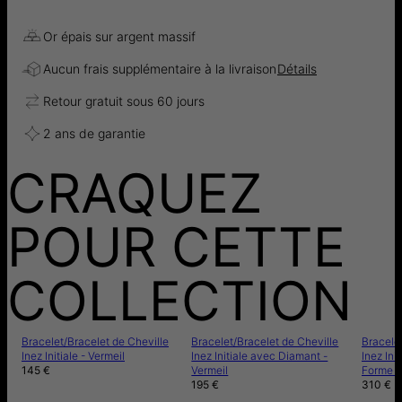
Or épais sur argent massif
Aucun frais supplémentaire à la livraison
Détails
Retour gratuit sous 60 jours
2 ans de garantie
CRAQUEZ
POUR CETTE
COLLECTION
Bracelet/Bracelet de Cheville
Bracelet/Bracelet de Cheville
Bracelet
Inez Initiale - Vermeil
Inez Initiale avec Diamant -
Inez Ini
145 €
Vermeil
Forme d
195 €
310 €