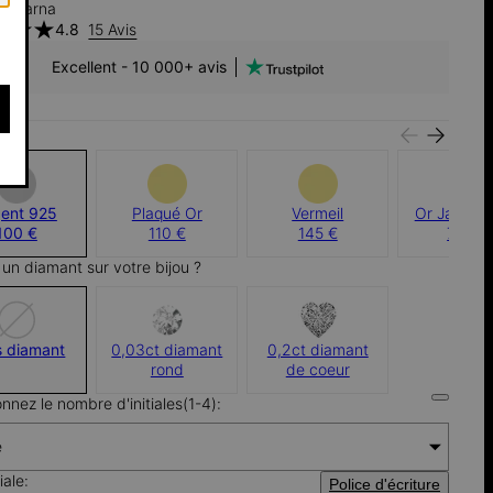
h Klarna
4.8
15 Avis
Excellent - 10 000+ avis
u:
gent 925
Plaqué Or
Vermeil
Or Jaune 1
100 €
110 €
145 €
700 €
 un diamant sur votre bijou ?
s diamant
0,03ct diamant
0,2ct diamant
rond
de coeur
onnez le nombre d'initiales(1-4):
e
iale:
Police d'écriture