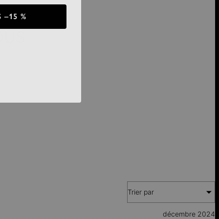
 –15 %
OUS
Trier par
décembre 2024