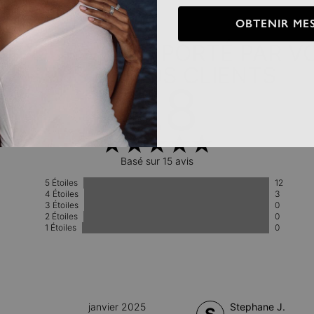
OBTENIR MES
IT POUR VOUS, PORTÉ PAR V
AVIS DE NOS CLIENTS
4.8
Basé sur 15 avis
5 Étoiles
12
4 Étoiles
3
3 Étoiles
0
2 Étoiles
0
1 Étoiles
0
janvier 2025
Stephane J.