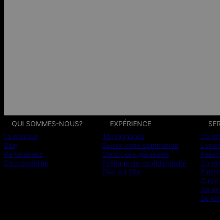
QUI SOMMES-NOUS?
EXPÉRIENCE
SER
La marque
Témoignages
Centr
Blog
Suivre votre commande
Livrai
Partenariats
Conditions générales
Paiem
D’accessibilité
Politique de confidentialité
Condit
Plan du Site
Entret
Guide 
Garan
Se rét