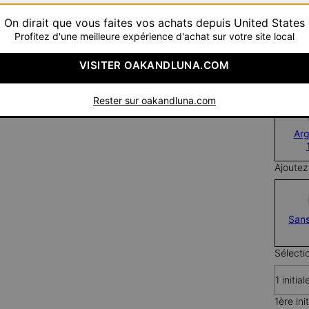
Pay wit
On dirait que vous faites vos achats depuis United States
Profitez d'une meilleure expérience d'achat sur votre site local
VISITER OAKANDLUNA.COM
Matéria
Rester sur oakandluna.com
Ar
Ajoutez
San
Sélecti
1 initial
1ère init