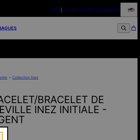
AIDE
SUIVEZ VOTRE COMMANDE
BAGUES
ome
Collection Inez
ACELET/BRACELET DE
VILLE INEZ INITIALE -
GENT
€