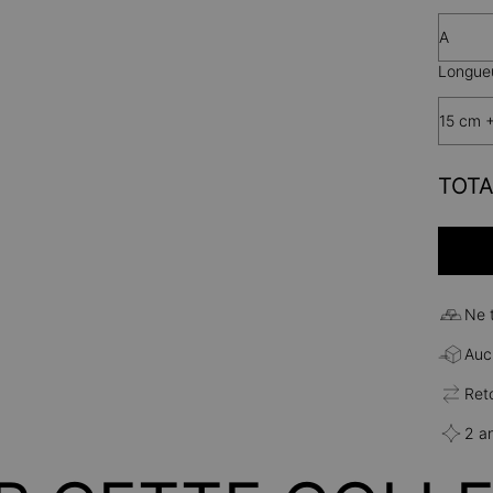
A
Longueu
15 cm 
TOTA
Ne 
Aucu
Ret
2 a