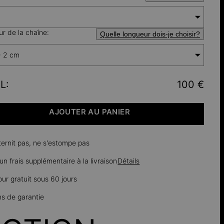
r de la chaîne:
Quelle longueur dois-je choisir?
+ 2 cm
L
:
100 €
AJOUTER AU PANIER
ternit pas, ne s'estompe pas
n frais supplémentaire à la livraison
Détails
our gratuit sous 60 jours
ns de garantie