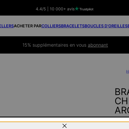
4.4/5 | 10 000+ avis
ELLERS
ACHETER PAR
COLLIERS
BRACELETS
BOUCLES D’OREILLES
15% supplémentaires
 en vous 
abonnant
H
BR
CHE
AR
100 