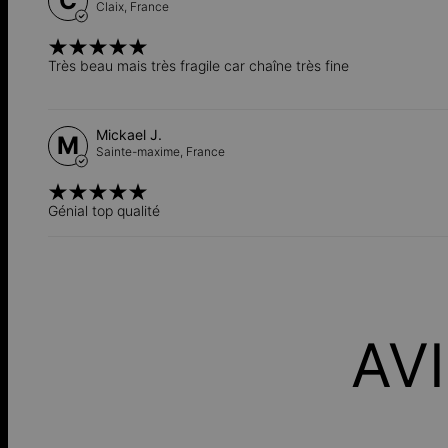
C
Claix,
France
Très beau mais très fragile car chaîne très fine
Mickael J.
M
Sainte-maxime,
France
Génial top qualité
AV