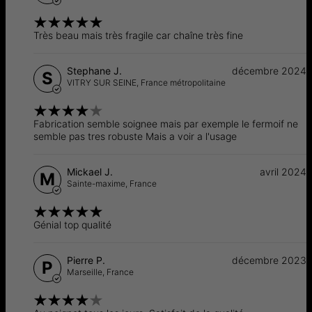
naturels. Ils constituent une alternative éthique et durable
aux diamants naturels, car ils éliminent les impacts
environnementaux et sociaux associés à l'extraction
Très beau mais très fragile car chaîne très fine
traditionnelle des diamants naturels.
Stephane J.
décembre 2024
S
VITRY SUR SEINE,
France métropolitaine
Fabrication semble soignee mais par exemple le fermoif ne
semble pas tres robuste Mais a voir a l'usage
Mickael J.
avril 2024
M
Sainte-maxime,
France
Génial top qualité
Pierre P.
décembre 2023
P
Marseille,
France