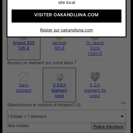
site local
Pay with Klarna
4.8
15 Avis
VISITER OAKANDLUNA.COM
Matériau:
Rester sur oakandluna.com
Argent 925
Vermeil
Or Jaune
145 €
195 €
10cts
1 000 €
Ajoutez un diamant sur votre bijou ?
Sans
0,03ct
0,2ct
diamant
diamant
diamant de
rond
coeur
Sélectionnez le nombre d'initiales(1-3):
1 initiale + 1 diamant
1ère initiale:
Police d'écriture