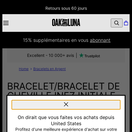
Retours sous 60 jours
15% supplémentaires
 en vous 
abonnant
Excellent - 10 000+ avis
Home
Bracelets en Argent
BRACELET/BRACELET DE
CHEVILLE INEZ INITIALE
AVEC DIAMANT -
ARGENT
On dirait que vous faites vos achats depuis
United States
145 €
Profitez d'une meilleure expérience d'achat sur votre