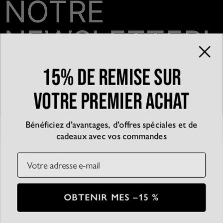
NOTRE
NEWSLETTER!
15% de remise sur
Email*
votre premier achat
Bénéficiez d'avantages, d'offres spéciales et de
QUI SOMMES-NOUS?
cadeaux avec vos commandes
La marque
EXPÉRIENCE
Blog
Email
Partenariats
Témoignages
SERVICE CLIENT
D’accessibilité
Suivre votre commande
Conditions générales
Centre d'aide
Politique de confidentialité
Livraison
CB
SSL
OBTENIR MES –15 %
Plan du Site
Paiement
Conditions de retour
© 2026 Oak & Luna
Entretien des bijoux