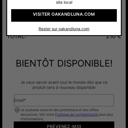
site local
Argent 925
Or Vermeil
Or Jaune
VISITER OAKANDLUNA.COM
170 €
18cts
14cts
210 €
1 430 €
Rester sur oakandluna.com
TOTAL
:
210 €
BIENTÔT DISPONIBLE!
Je veux savoir avant tout le monde dès que ce
produit sera à nouveau disponible
Email*
Je souhaite recevoir des promotions et des offres
exclusives. Voir notre
Politique de confidentialité
pour plus
d'informations.
PRÉVENEZ-MOI