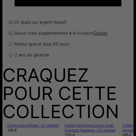
Or épais sur argent massif
Aucun frais supplémentaire à la livraison
Détails
Retour gratuit sous 60 jours
2 ans de garantie
CRAQUEZ
POUR CETTE
COLLECTION
Collier Inez Initiale - Or Vermeil
Collier Initial Inez Coeur avec
Collier 
150 €
Diamant Premium - Or Vermeil
Vermeil
230 €
185 €