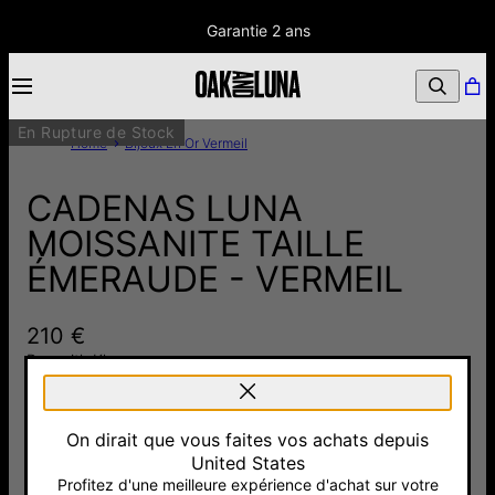
Garantie 2 ans
En Rupture de Stock
Home
Bijoux En Or Vermeil
CADENAS LUNA
MOISSANITE TAILLE
ÉMERAUDE - VERMEIL
210 €
Pay with Klarna
Choisir le type de pierre:
On dirait que vous faites vos achats depuis
Moissanite
210 €
United States
Profitez d'une meilleure expérience d'achat sur votre