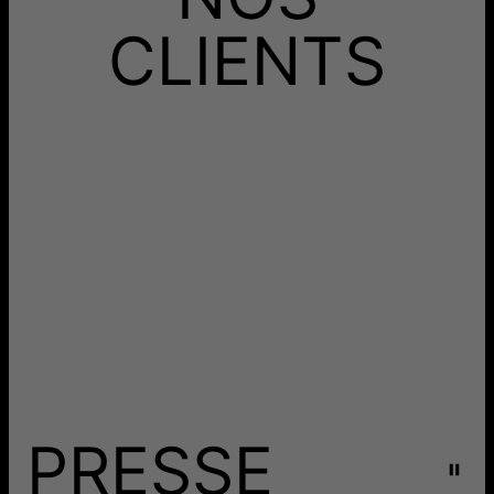
Aucun frais supplémentaire ne vous sera facturé.
CLIENTS
Les délais mentionnés comprennent le temps de
production.
Retours
Livraison
PRESSE