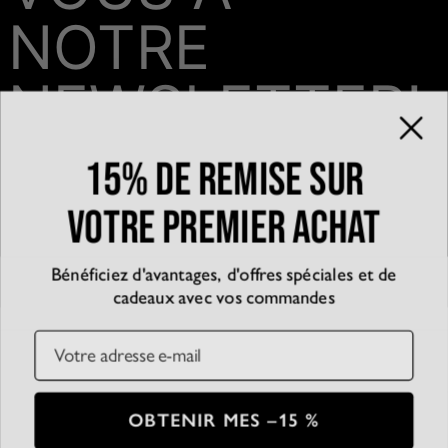
NOTRE
NEWSLETTER!
15% de remise sur
Email*
votre premier achat
Bénéficiez d'avantages, d'offres spéciales et de
QUI SOMMES-NOUS?
cadeaux avec vos commandes
La marque
EXPÉRIENCE
Blog
Email
Partenariats
Témoignages
SERVICE CLIENT
D’accessibilité
Suivre votre commande
Conditions générales
Centre d'aide
Politique de confidentialité
Livraison
CB
SSL
OBTENIR MES –15 %
Plan du Site
Paiement
Conditions de retour