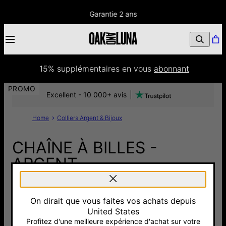
Garantie 2 ans
15% supplémentaires
 en vous 
abonnant
PROMO
Excellent - 10 000+ avis
Home
Colliers Argent & Bijoux
CHAÎNE À BILLES -
ARGENT
80 €
On dirait que vous faites vos achats depuis
Pay with Klarna
4.9
8 Avis
United States
Profitez d'une meilleure expérience d'achat sur votre