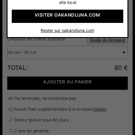
site local
VISITER OAKANDLUNA.COM
Argent 925
Plaqué Or
Or Vermeil
80 €
90 €
18cts
135 €
Rester sur oakandluna.com
Longueur de chaîne ajustable:
Guide de longueur
45 cm - 50 cm
TOTAL
:
80 €
AJOUTER AU PANIER
Ne ternit pas, ne s'estompe pas
Aucun frais supplémentaire à la livraison
Détails
Retour gratuit sous 60 jours
2 ans de garantie