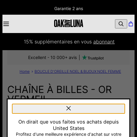
Garantie 2 ans
15% supplémentaires
 en vous 
abonnant
Excellent - 10 000+ avis
Home
BOUCLE D'OREILLE NOEL & BIJOUX NOEL FEMME
CHAÎNE À BILLES - OR
VERMEIL
135 €
On dirait que vous faites vos achats depuis
Pay with Klarna
4.9
7 Avis
United States
Profitez d'une meilleure expérience d'achat sur votre