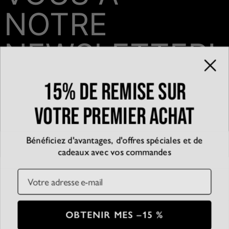
NOTRE
NEWSLETTER!
15% de remise sur
Email*
votre premier achat
Bénéficiez d'avantages, d'offres spéciales et de
QUI SOMMES-NOUS?
cadeaux avec vos commandes
La marque
EXPÉRIENCE
Blog
Email
Partenariats
Témoignages
SERVICE CLIENT
D’accessibilité
Suivre votre commande
Conditions générales
Centre d'aide
Politique de confidentialité
Livraison
CB
SSL
OBTENIR MES –15 %
Plan du Site
Paiement
Conditions de retour