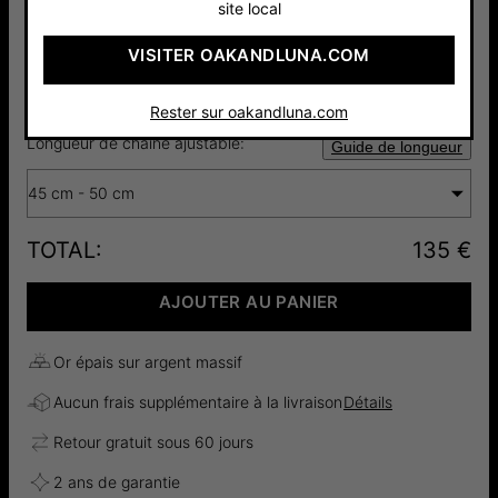
site local
VISITER OAKANDLUNA.COM
Argent 925
Plaqué Or
Or Vermeil
80 €
90 €
18cts
135 €
Rester sur oakandluna.com
Longueur de chaîne ajustable:
Guide de longueur
45 cm - 50 cm
TOTAL
:
135 €
AJOUTER AU PANIER
Or épais sur argent massif
Aucun frais supplémentaire à la livraison
Détails
Retour gratuit sous 60 jours
2 ans de garantie