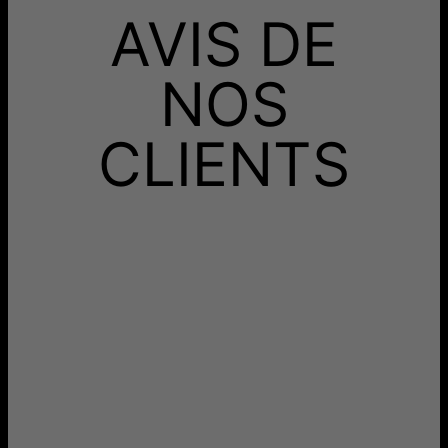
Recevez-le avant
AVIS DE
Livraison Gratuite
jeu. 20 août - ven. 21
août
Recevez-le avant
Livraison Rapide
mar. 11 août - jeu. 13
NOS
août
Aucun frais supplémentaire ne vous sera facturé.
CLIENTS
Les délais mentionnés comprennent le temps de
production.
Retours
Livraison