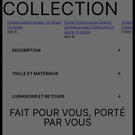
COLLECTION
Chaîne Cable Fermée - Or Blanc
Collier Prénom avec Chaîne
Collier 
14 carats
Singapour avec Pierres ein Or
Carats
290 €
Jaune 10 carats
1 400 €
600 €
DESCRIPTION
Ajoutez de l'intrigue à vos tenues préférées avec notre
Chaîne Cable Fermée.
TAILLE ET MATÉRIAUX
ID:
110-01-4228-31
LIVRAISONS ET RETOURS
Vous pourrez choisir vos options de livraison à l'étape du
FAIT POUR VOUS, PORTÉ
règlement de votre commande:
PAR VOUS
Mode de Livraison
Date de livraison