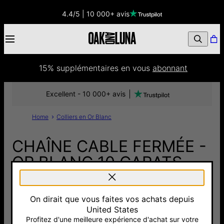
4.4/5 | 10 000+ avis
15% supplémentaires
 en vous 
abonnant
Excellent - 10 000+ avis
Home
Colliers en Or Blanc
CHAÎNE CABLE FERMÉE -
OR BLANC 10 CARATS
190 €
On dirait que vous faites vos achats depuis
Pay with Klarna
United States
Longueur de la chaîne:
Guide de longueur
Profitez d'une meilleure expérience d'achat sur votre