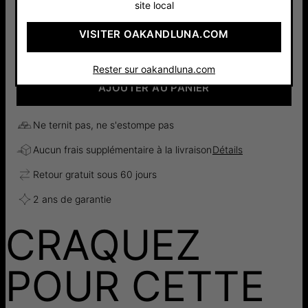
site local
40 cm
VISITER OAKANDLUNA.COM
TOTAL
:
190 €
Rester sur oakandluna.com
AJOUTER AU PANIER
Ne ternit pas, ne s'estompe pas
Aucun frais supplémentaire à la livraison
Détails
Retour gratuit sous 60 jours
2 ans de garantie
CRAQUEZ
POUR CETTE