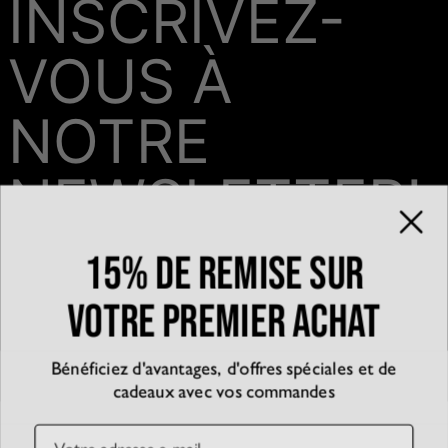
INSCRIVEZ-
VOUS À
NOTRE
NEWSLETTER!
15% de remise sur
Email*
votre premier achat
Bénéficiez d'avantages, d'offres spéciales et de
QUI SOMMES-NOUS?
cadeaux avec vos commandes
La marque
EXPÉRIENCE
Blog
Email
Partenariats
Témoignages