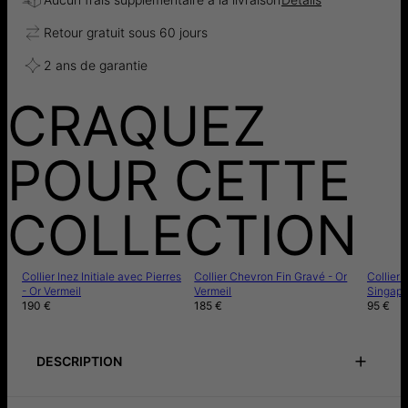
Retour gratuit sous 60 jours
2 ans de garantie
CRAQUEZ
POUR CETTE
COLLECTION
Collier Inez Initiale avec Pierres
Collier Chevron Fin Gravé - Or
Collier
- Or Vermeil
Vermeil
Singapo
190 €
185 €
95 €
DESCRIPTION
Guide d'ajustement
Notice de précautions