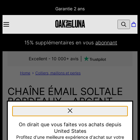
Garantie 2 ans
15% supplémentaires
 en vous 
abonnant
Excellent - 10 000+ avis
Home
Colliers, maillons et perles
CHAÎNE ÉMAIL SOLTALE
BORDEAUX - ARGENT
90 €
On dirait que vous faites vos achats depuis
Pay with Klarna
United States
Profitez d'une meilleure expérience d'achat sur votre