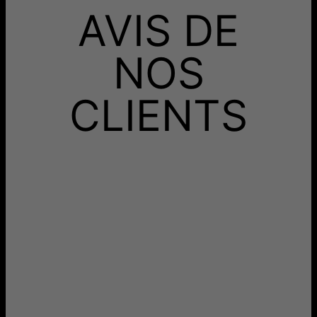
AVIS DE
Livraison Gratuite
jeu. 20 août - ven. 21
août
Recevez-le avant
Livraison Rapide
mar. 11 août - jeu. 13
NOS
août
Aucun frais supplémentaire ne vous sera facturé.
CLIENTS
Les délais mentionnés comprennent le temps de
production.
Retours
Livraison