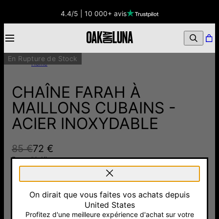
4.4/5 | 10 000+ avis
En Rupture de Stock
Home
CHAÎNE FARAH À
MAILLONS CUBAINS -
ACIER INOXYDABLE
85 €
72 €
Pay with Klarna
On dirait que vous faites vos achats depuis
Argent 925
United States
72 €
Profitez d'une meilleure expérience d'achat sur votre