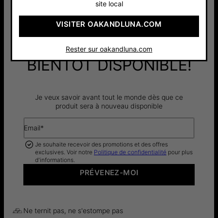
site local
TOTAL
:
72 €
VISITER OAKANDLUNA.COM
Rester sur oakandluna.com
BIENTÔT DISPONIBLE!
Je veux savoir avant tout le monde dès que ce
produit sera à nouveau disponible
Email*
Je souhaite recevoir des promotions et des offres
exclusives. Voir notre
Politique de confidentialité
pour plus
d'informations.
PRÉVENEZ-MOI
Ne ternit pas, ne s'estompe pas